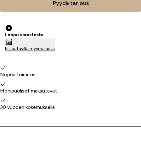
Pyydä tarjous
Loppu varastosta
Ei saatavilla myymälästä
Miksi valita meidät?
Nopea toimitus
Monipuoliset maksutavat
30 vuoden kokemuksella