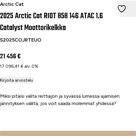
2025 Arctic Cat RIOT 858 146 ATAC 1.6 Catalyst Moottorikel
Arctic Cat
2025 Arctic Cat RIOT 858 146 ATAC 1.6
Catalyst Moottorikelkka
S2025COJRTEUO
21 456 €
17 096,41 € alv. 0%
Kirjoita arvostelu
Miksi pitäisi valita reittiajon ja syvässä lumessa ajamisen
jännityksen väliltä, jos voit saada molemmat yhdessä?
Lisää ostoskoriin