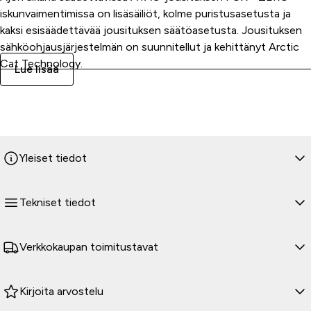
iskunvaimentimissa on lisäsäiliöt, kolme puristusasetusta ja
kaksi esisäädettävää jousituksen säätöasetusta. Jousituksen
sähköohjausjärjestelmän on suunnitellut ja kehittänyt Arctic
Cat Technology.
Lue lisää
Miksi pitäisi valita reittiajon ja syvässä lumessa ajamisen
jännityksen väliltä, jos voit saada molemmat yhdessä? Arctic
Cat Riot 858 Sno Pro ES 146" 1.75 Catalyst crossover
moottorikelkka saavuttaa ylivoimaisen mukautuvan
ajokokemuksen yhdistämällä saumattomasti reitti- ja erämaa-
Yleiset tiedot
ajon suorituskyvyn.
Vallankumouksellinen CATALYST-runko on rakennettu alusta
alkaen parhaan ajokokemuksen mahdollistajaksi niin, että
Tekniset tiedot
tunnet olevasi yhtä kelkan kanssa. Parannetun ergonomian,
matalamman painopisteen, kallistetun moottorin, erityisesti
kalibroidun jousituksen ja muiden ominaisuuksien ansiosta
Verkkokaupan toimitustavat
tämä kelkka mullistaa kaiken.
ATACH
Kirjoita arvostelu
Tämän vallankumouksellisen järjestelmän avulla voit asentaa ja