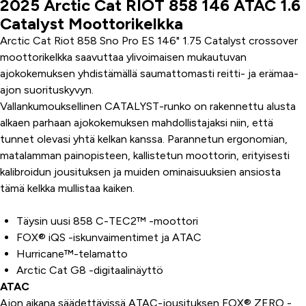
2025 Arctic Cat RIOT 858 146 ATAC 1.6
Tuoteinfo
Catalyst Moottorikelkka
Arctic Cat Riot 858 Sno Pro ES 146" 1.75 Catalyst crossover
moottorikelkka saavuttaa ylivoimaisen mukautuvan
ajokokemuksen yhdistämällä saumattomasti reitti- ja erämaa-
ajon suorituskyvyn.
Vallankumouksellinen CATALYST-runko on rakennettu alusta
alkaen parhaan ajokokemuksen mahdollistajaksi niin, että
tunnet olevasi yhtä kelkan kanssa. Parannetun ergonomian,
matalamman painopisteen, kallistetun moottorin, erityisesti
kalibroidun jousituksen ja muiden ominaisuuksien ansiosta
tämä kelkka mullistaa kaiken.
Täysin uusi 858 C-TEC2™ -moottori
FOX® iQS -iskunvaimentimet ja ATAC
Hurricane™-telamatto
Arctic Cat G8 -digitaalinäyttö
ATAC
Ajon aikana säädettävissä ATAC-jousituksen FOX® ZERO -