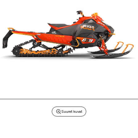
Suuret kuvat