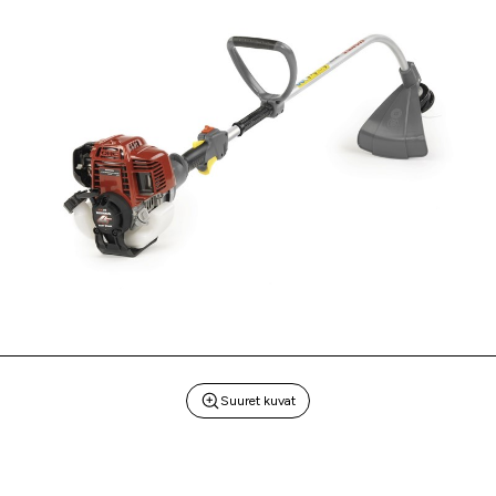
Suuret kuvat