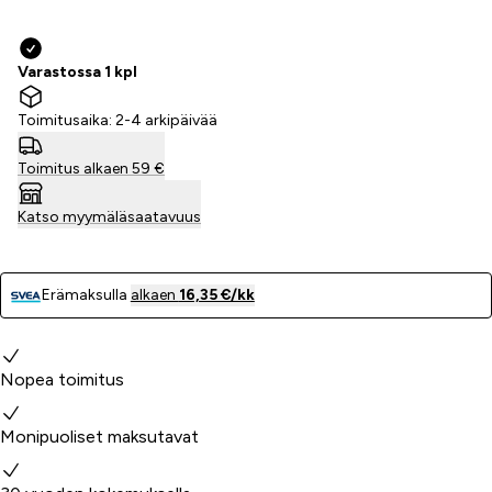
Varastossa 1 kpl
Toimitusaika: 2-4 arkipäivää
Toimitus alkaen 59 €
Katso myymäläsaatavuus
Erämaksulla
alkaen
16,35 €/kk
Miksi valita meidät?
Nopea toimitus
Monipuoliset maksutavat