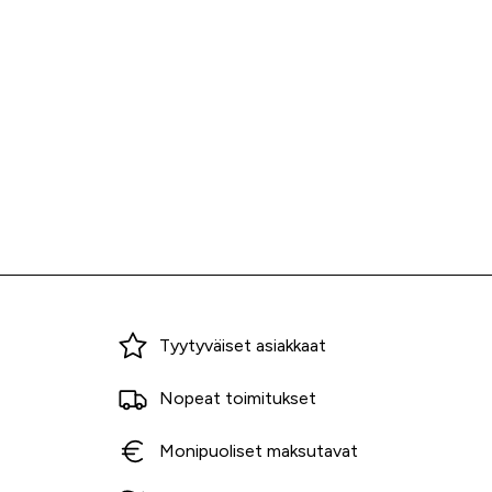
Miksi ostaa Tarvikekeskuksesta?
Tyytyväiset asiakkaat
Nopeat toimitukset
Monipuoliset maksutavat