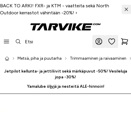
BACK TO ARKI! FXR- ja KTM - vaatteita sekä North
Outdoor kerrastot vähintään -20%!
›
Metsä, piha ja puutarha
Trimmaaminen ja raivaaminen
Jetpilot kellunta- ja jettiliivit sekä märkäpuvut -50%! Vesileluja
jopa -30%!
Yamalube öljyjä ja nesteitä ALE-hinnoin!