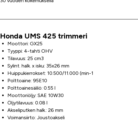
30 vuoden kokemuksella
Honda UMS 425 trimmeri
Tuoteinfo
Moottori: GX25
Tyyppi: 4-tahti OHV
Tilavuus: 25 cm3
Sylint. halk. x isku: 35x26 mm
Huippukierrokset: 10.500/11.000 (min-1
Polttoaine: 95E10
Polttoainesäiliö: 0.55 l
Moottoriöljy: SAE 10W30
Öljytilavuus: 0.08 l
Akseliputken halk.: 26 mm
Voimansiirto: Joustoakseli