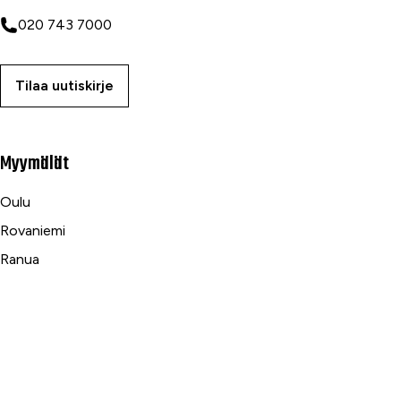
020 743 7000
Tilaa uutiskirje
Myymälät
Oulu
Rovaniemi
Ranua
Asiakaspalvelu
Usein kysytyt kysymykset
Tilaus- ja toimitusehdot