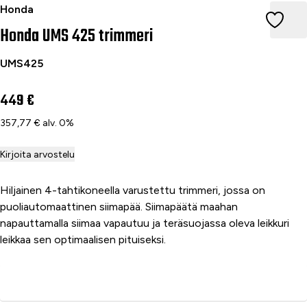
Honda UMS 425 trimmeri
Honda
Honda UMS 425 trimmeri
UMS425
449 €
357,77 € alv. 0%
Kirjoita arvostelu
Hiljainen 4-tahtikoneella varustettu trimmeri, jossa on
puoliautomaattinen siimapää. Siimapäätä maahan
napauttamalla siimaa vapautuu ja teräsuojassa oleva leikkuri
leikkaa sen optimaalisen pituiseksi.
Lisää ostoskoriin