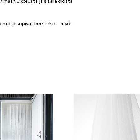
imaan ulkoilusta ja sisällä olosta
omia ja sopivat herkillekin – myös
 säteellä. Valmistus tukee