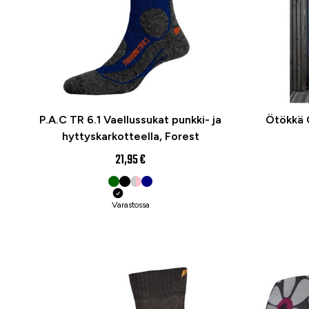
P.A.C TR 6.1 Vaellussukat punkki- ja
Ötökkä O
hyttyskarkotteella, Forest
21,95 €
Varastossa