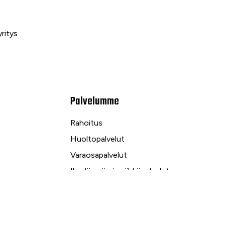
ritys
Palvelumme
Rahoitus
Huoltopalvelut
Varaosapalvelut
Ilmalämpö- ja sähköpalvelut
kuu
Yrityspalvelut ja Leasing
Yksityisleasing