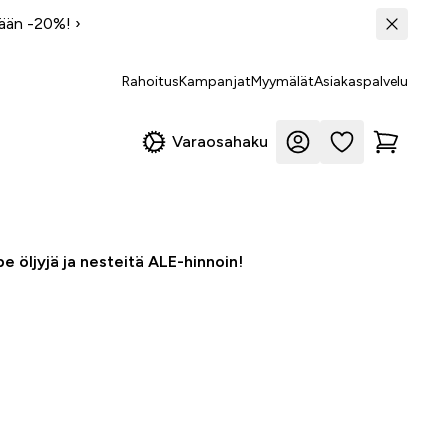
tään -20%!
›
Rahoitus
Kampanjat
Myymälät
Asiakaspalvelu
Varaosahaku
e öljyjä ja nesteitä ALE-hinnoin!