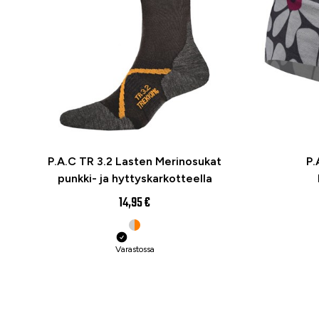
P.A.C TR 3.2 Lasten Merinosukat
P.
punkki- ja hyttyskarkotteella
14,95 €
Varastossa