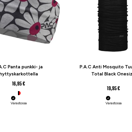
A.C Panta punkki- ja
P.A.C Anti Mosquito Tuu
hyttyskarkottella
Total Black Onesi
16,95 €
19,95 €
Varastossa
Varastossa