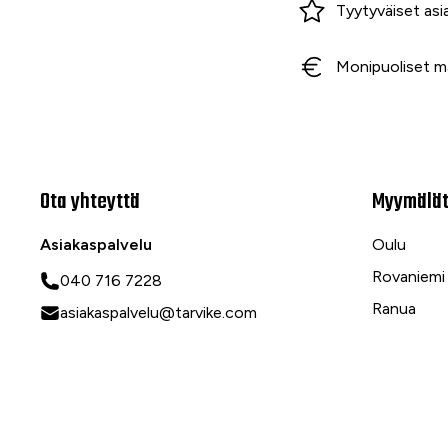
Tyytyväiset asi
Monipuoliset m
Ota yhteyttä
Myymälä
Asiakaspalvelu
Oulu
Rovaniemi
040 716 7228
Ranua
asiakaspalvelu@tarvike.com
Myynti
020 743 7000