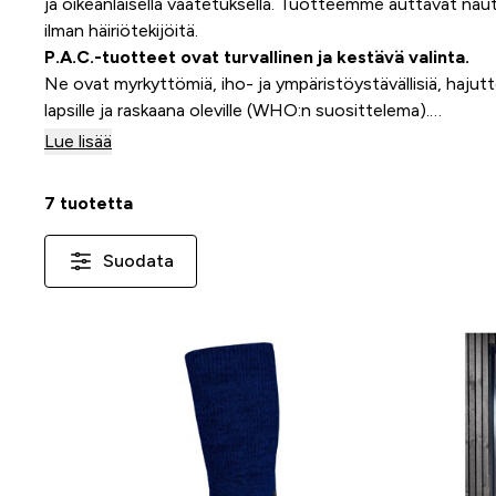
ja oikeanlaisella vaatetuksella. Tuotteemme auttavat nautt
ilman häiriötekijöitä.
P.A.C.-tuotteet ovat turvallinen ja kestävä valinta.
Ne ovat myrkyttömiä, iho- ja ympäristöystävällisiä, hajutt
lapsille ja raskaana oleville (WHO:n suosittelema).
Tuotteet kestävät jopa 100 pesukertaa ja toimivat 40 cm
Lue lisää
kestävää kehitystä.
7 tuotetta
Suodata