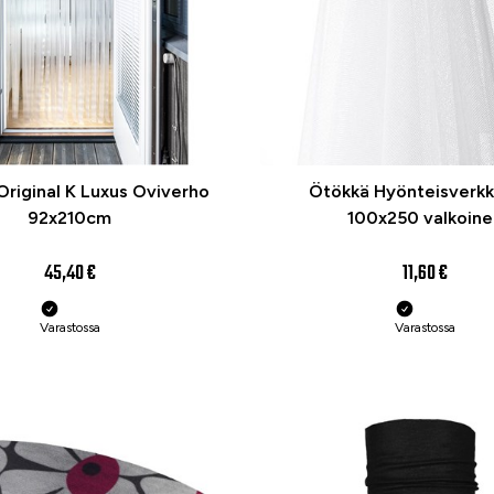
riginal K Luxus Oviverho
Ötökkä Hyönteisverkk
92x210cm
100x250 valkoine
45,40 €
11,60 €
Varastossa
Varastossa