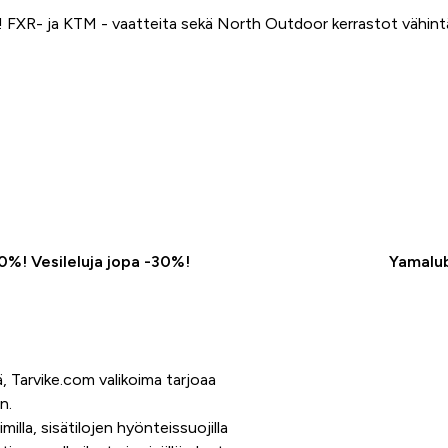
FXR- ja KTM - vaatteita sekä North Outdoor kerrastot vähin
50%! Vesileluja jopa -30%!
Yamalub
, Tarvike.com valikoima tarjoaa
en.
illa, sisätilojen hyönteissuojilla