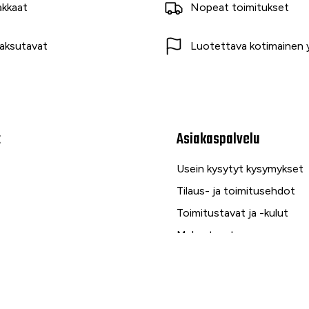
akkaat
Nopeat toimitukset
aksutavat
Luotettava kotimainen y
t
Asiakaspalvelu
Usein kysytyt kysymykset
Tilaus- ja toimitusehdot
Toimitustavat ja -kulut
Maksutavat
Palautus, reklamaatio ja ta
Tietosuojaseloste