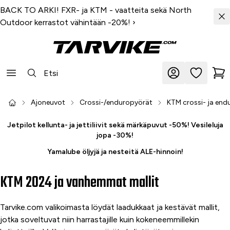
BACK TO ARKI! FXR- ja KTM - vaatteita sekä North
Outdoor kerrastot vähintään -20%!
›
Ajoneuvot
Crossi-/enduropyörät
KTM crossi- ja end
Jetpilot kellunta- ja jettiliivit sekä märkäpuvut -50%! Vesileluja
jopa -30%!
Yamalube öljyjä ja nesteitä ALE-hinnoin!
KTM 2024 ja vanhemmat mallit
Tarvike.com valikoimasta löydät laadukkaat ja kestävät mallit,
jotka soveltuvat niin harrastajille kuin kokeneemmillekin