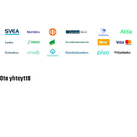
Ota yhteyttä
Asiakaspalvelu
040 716 7228
asiakaspalvelu@tarvike.com
Myynti
020 743 7000