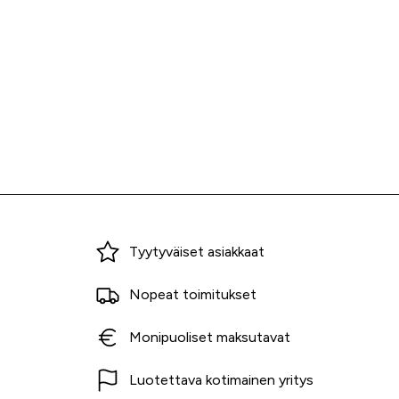
Miksi ostaa Tarvikekeskuksesta?
Tyytyväiset asiakkaat
Nopeat toimitukset
Monipuoliset maksutavat
Luotettava kotimainen yritys