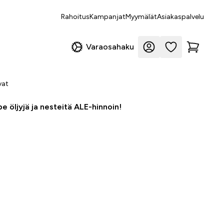
Rahoitus
Kampanjat
Myymälät
Asiakaspalvelu
Varaosahaku
vat
e öljyjä ja nesteitä ALE-hinnoin!