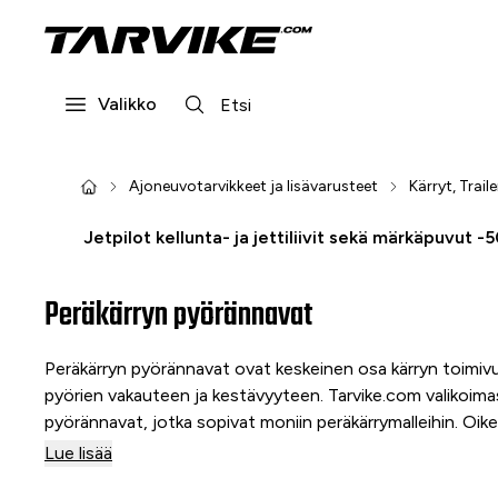
Valikko
Ajoneuvotarvikkeet ja lisävarusteet
Kärryt, Traile
Jetpilot kellunta- ja jettiliivit sekä märkäpuvut -
Peräkärryn pyörännavat
Peräkärryn pyörännavat ovat keskeinen osa kärryn toimivuu
pyörien vakauteen ja kestävyyteen. Tarvike.com valikoima
pyörännavat, jotka sopivat moniin peräkärrymalleihin. Oikei
tasaisen ja luotettavan toiminnan myös raskaassa kuormi
Lue lisää