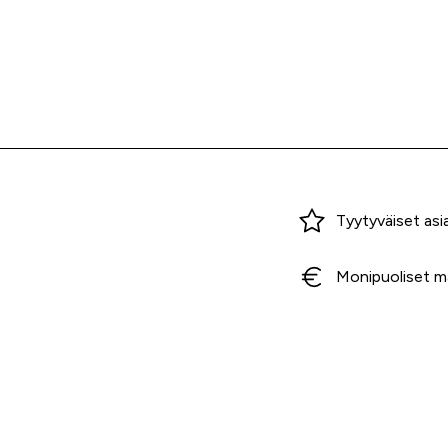
Miksi ostaa Tarvikekeskuksesta?
Tyytyväiset asi
Monipuoliset m
Ota yhteyttä
Myymälä