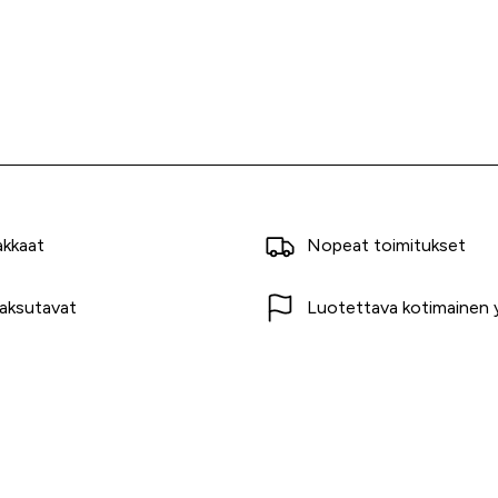
akkaat
Nopeat toimitukset
aksutavat
Luotettava kotimainen y
t
Asiakaspalvelu