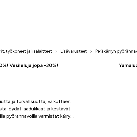
rit, työkoneet ja lisälaitteet
Lisävarusteet
Peräkärryn pyöränna
50%! Vesileluja jopa -30%!
Yamalub
tta ja turvallisuutta, vaikuttaen
sta löydät laadukkaat ja kestävät
lla pyörännavoilla varmistat kärrysi
tuksessa.