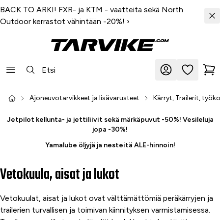
BACK TO ARKI! FXR- ja KTM - vaatteita sekä North
Outdoor kerrastot vähintään -20%!
›
Ajoneuvotarvikkeet ja lisävarusteet
Kärryt, Trailerit, työk
Jetpilot kellunta- ja jettiliivit sekä märkäpuvut -50%! Vesileluja
jopa -30%!
Yamalube öljyjä ja nesteitä ALE-hinnoin!
Vetokuula, aisat ja lukot
Vetokuulat, aisat ja lukot ovat välttämättömiä peräkärryjen ja
trailerien turvallisen ja toimivan kiinnityksen varmistamisessa.