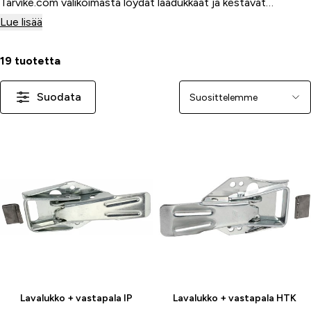
Tarvike.com valikoimasta löydät laadukkaat ja kestävät
vetokuulat, säädettävät aisat ja turvallisuutta lisäävät lukot,
Lue lisää
jotka sopivat monenlaisiin ajoneuvoihin ja kuormiin. Näillä
varusteilla teet kuljetuksesta sujuvaa ja turvallista kaikissa
19 tuotetta
olosuhteissa.
Suodata
Järjestä
-23 %
Lavalukko + vastapala IP
Lavalukko + vastapala HTK