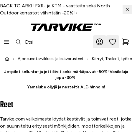
BACK TO ARKI! FXR- ja KTM - vaatteita sekä North
Outdoor kerrastot vähintään -20%!
›
Ajoneuvotarvikkeet ja lisävarusteet
Kärryt, Trailerit, työk
Jetpilot kellunta- ja jettiliivit sekä märkäpuvut -50%! Vesileluja
jopa -30%!
Yamalube öljyjä ja nesteitä ALE-hinnoin!
Reet
Tarvike.com valikoimasta löydät kestävät ja toimivat reet, jotka
on suunniteltu erityisesti mönkijöiden, moottorikelkkojen ja