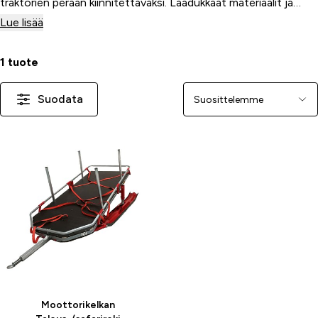
traktorien perään kiinnitettäväksi. Laadukkaat materiaalit ja
huolellinen suunnittelu takaavat, että reet kestävät kovaa
Lue lisää
käyttöä.
1 tuote
Suodata
Järjestä
-19 %
Moottorikelkan