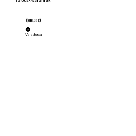
Talous-/safarireki
657 €
(808,50 €)
Varastossa