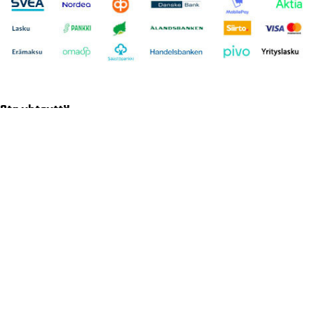
Ota yhteyttä
Asiakaspalvelu
040 716 7228
asiakaspalvelu@tarvike.com
Myynti
020 743 7000
Tilaa uutiskirje