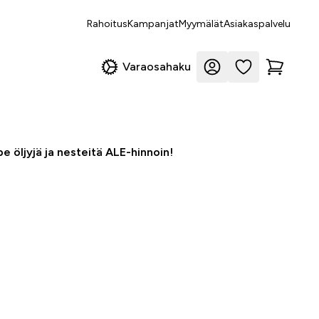
Rahoitus
Kampanjat
Myymälät
Asiakaspalvelu
Varaosahaku
e öljyjä ja nesteitä ALE-hinnoin!