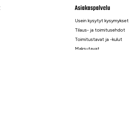
t
Asiakaspalvelu
Usein kysytyt kysymykset
Tilaus- ja toimitusehdot
Toimitustavat ja -kulut
Maksutavat
Palautus, reklamaatio ja ta
Tietosuojaseloste