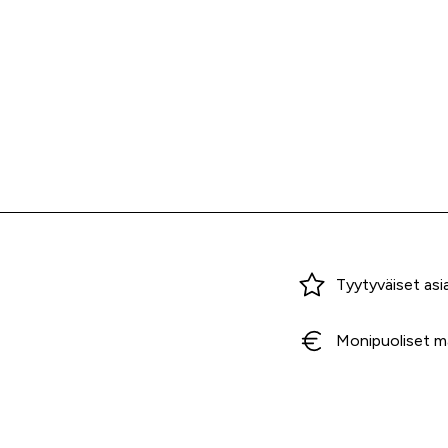
Miksi ostaa Tarvikekeskuksesta?
Tyytyväiset asi
Monipuoliset m