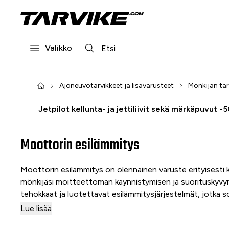
Valikko
Ajoneuvotarvikkeet ja lisävarusteet
Mönkijän tar
Jetpilot kellunta- ja jettiliivit sekä märkäpuvut -
Moottorin esilämmitys
Moottorin esilämmitys on olennainen varuste erityisesti 
mönkijäsi moitteettoman käynnistymisen ja suorituskyvyn
tehokkaat ja luotettavat esilämmitysjärjestelmät, jotka so
Esilämmityksen avulla säästät moottoria, polttoainetta ja 
Lue lisää
toimintaan.