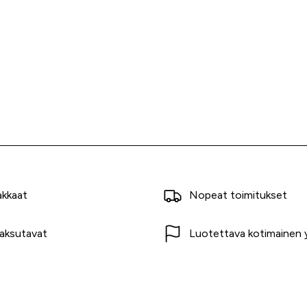
akkaat
Nopeat toimitukset
aksutavat
Luotettava kotimainen y