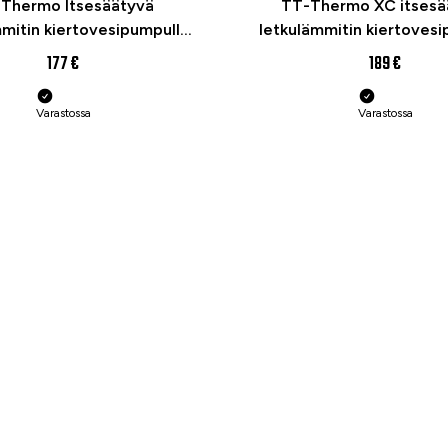
Thermo Itsesäätyvä
TT-Thermo XC itsesä
mitin kiertovesipumpulla
letkulämmitin kiertovesi
w Defa-yhteensopiva
500w Defa-yhteenso
177 €
189 €
asennussarjalla
Varastossa
Varastossa