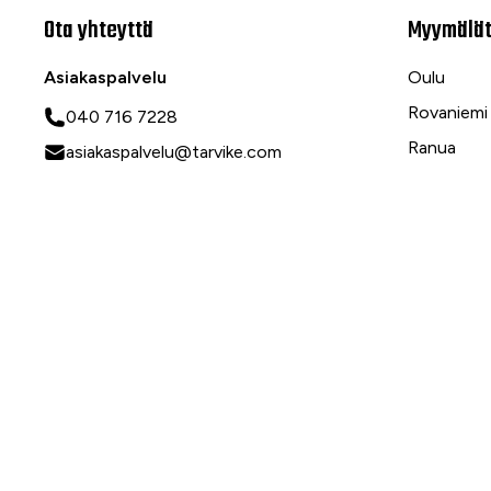
Ota yhteyttä
Myymälä
Asiakaspalvelu
Oulu
Rovaniemi
040 716 7228
Ranua
asiakaspalvelu@tarvike.com
Myynti
020 743 7000
Tilaa uutiskirje