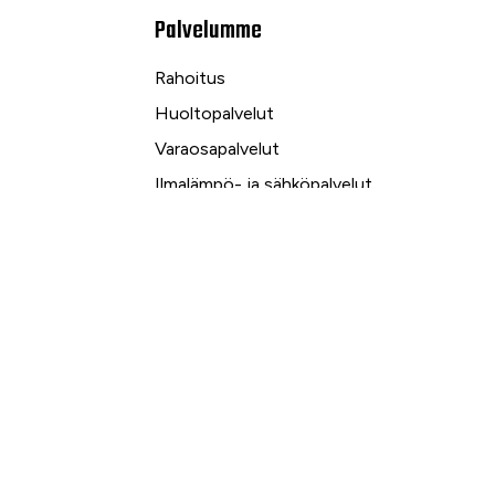
Palvelumme
Rahoitus
Huoltopalvelut
Varaosapalvelut
Ilmalämpö- ja sähköpalvelut
kuu
Yrityspalvelut ja Leasing
Yksityisleasing