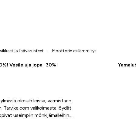
vikkeet ja lisävarusteet
Moottorin esilämmitys
50%! Vesileluja jopa -30%!
Yamalub
kylmissä olosuhteissa, varmistaen
. Tarvike.com valikoimasta löydät
pivat useimpiin mönkijämalleihin.
aikaa, kun mönkijä on aina valmis