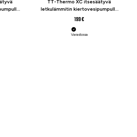
ätyvä
TT-Thermo XC itsesäätyvä
pumpulla
letkulämmitin kiertovesipumpulla
piva
1000w Defa-yhteensopiva
199 €
asennussarjalla
Varastossa