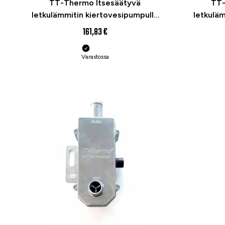
TT-Thermo Itsesäätyvä
TT-
letkulämmitin kiertovesipumpulla
letkuläm
500w Defa-yhteensopiva
1000
161,83 €
Varastossa