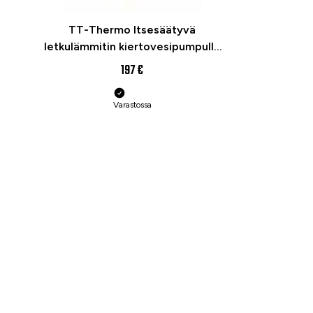
TT-Thermo Itsesäätyvä
letkulämmitin kiertovesipumpulla
1500w Defa-yhteensopiva
197 €
Varastossa