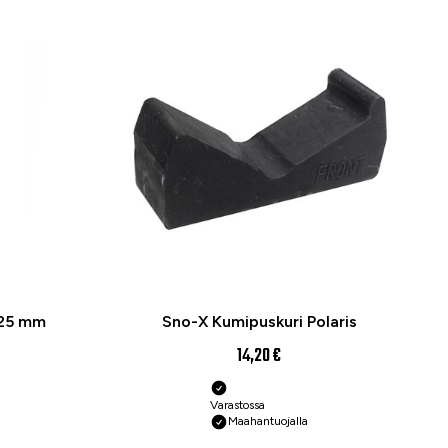
225 mm
Sno-X Kumipuskuri Polaris
14,20 €
Varastossa
Maahantuojalla