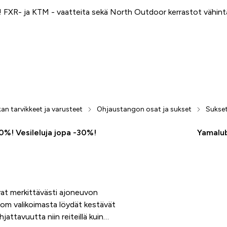
FXR- ja KTM - vaatteita sekä North Outdoor kerrastot vähin
an tarvikkeet ja varusteet
Ohjaustangon osat ja sukset
Sukset
50%! Vesileluja jopa -30%!
Yamalub
vat merkittävästi ajoneuvon
.com valikoimasta löydät kestävät
jattavuutta niin reiteillä kuin