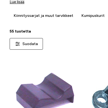
syvässä lumessa. Valitse sukset ja lisävarusteet, jotka sopi
Lue lisää
ajotyyliisi.
Kiinnityssarjat ja muut tarvikkeet
Kumipuskurit
55 tuotetta
Suodata
-25 %