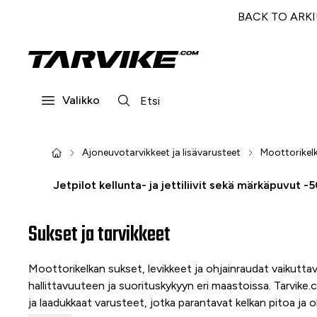
BACK TO ARKI! 
Valikko
Ajoneuvotarvikkeet ja lisävarusteet
Moottorikelk
Jetpilot kellunta- ja jettiliivit sekä märkäpuvut -
Sukset ja tarvikkeet
Moottorikelkan sukset, levikkeet ja ohjainraudat vaikutta
hallittavuuteen ja suorituskykyyn eri maastoissa. Tarvike
ja laadukkaat varusteet, jotka parantavat kelkan pitoa ja oh