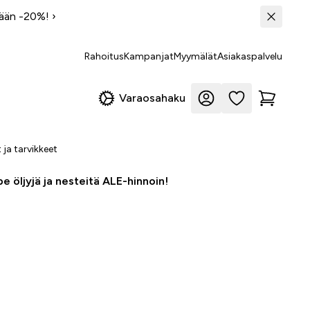
tään -20%!
›
Rahoitus
Kampanjat
Myymälät
Asiakaspalvelu
Varaosahaku
 ja tarvikkeet
e öljyjä ja nesteitä ALE-hinnoin!