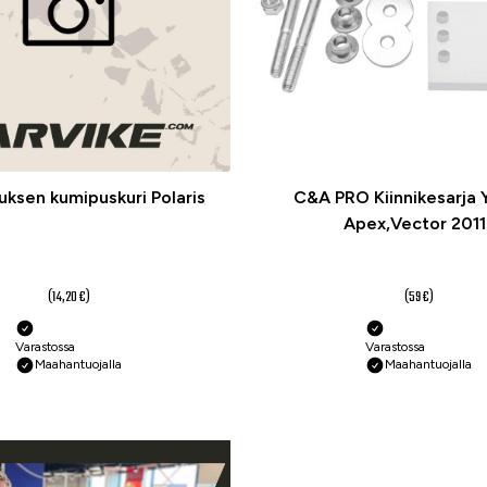
uksen kumipuskuri Polaris
C&A PRO Kiinnikesarja
Apex,Vector 2011
10,60 €
44,20 €
(14,20 €)
(59 €)
Varastossa
Varastossa
Maahantuojalla
Maahantuojalla