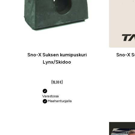
Sno-X Suksen kumipuskuri
Sno-X S
Lynx/Skidoo
14,40 €
(19,30 €)
Varastossa
Maahantuojalla