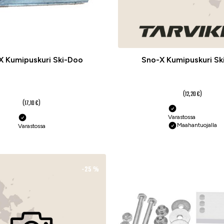
X Kumipuskuri Ski-Doo
Sno-X Kumipuskuri Sk
9,10 €
12,80 €
(12,20 €)
(17,10 €)
Varastossa
Maahantuojalla
Varastossa
-25 %