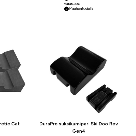
Varastossa
Maahantuojalla
rctic Cat
DuraPro suksikumipari Ski Doo Rev
Gen4