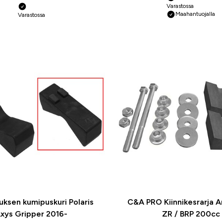
Varastossa
Maahantuojalla
Varastossa
uksen kumipuskuri Polaris
C&A PRO Kiinnikesrarja A
xys Gripper 2016-
ZR / BRP 200cc