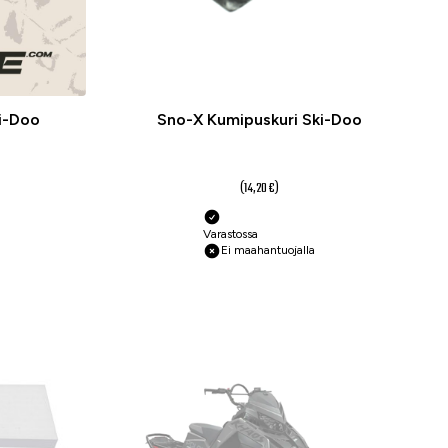
i-Doo
Sno-X Kumipuskuri Ski-Doo
10,60 €
(14,20 €)
Varastossa
Ei maahantuojalla
-25 %
-50 %