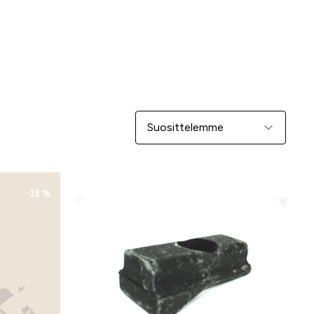
Järjestä
-25 %
-25 %