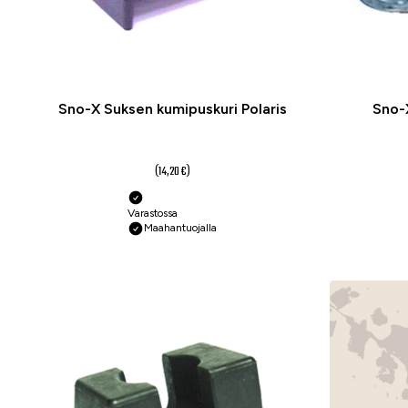
Sno-X Suksen kumipuskuri Polaris
Sno-
10,60 €
(14,20 €)
Varastossa
Maahantuojalla
-25 %