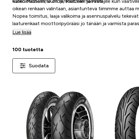
kuten Michelin, Dunlop, Metzeler ja Pirelli.
Valikoimassamme on renkaat niin harrastajille kuin vaativille
oikean renkaan valintaan, asiantunteva tiimimme auttaa mi
Nopea toimitus, laaja valikoima ja asennuspalvelu tekevät
laaturenkaat moottoripyörääsi jo tänään ja varmista par
Lue lisää
100 tuotetta
Suodata
-70 %