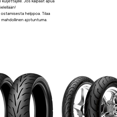
 kuljettajille. Jos kaipaat apua
elellään!
 ostamisesta helppoa. Tilaa
as mahdollinen ajotuntuma.