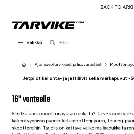
BACK TO ARKI! 
Valikko
Ajoneuvotarvikkeet ja lisävarusteet
Moottoripyör
Jetpilot kellunta- ja jettiliivit sekä märkäpuvut -
16" vanteelle
Etsitkö uusia moottoripyörän renkaita? Tarvike.com valik
kaikentyyppisiin pyöriin: katumoottoripyöriin, touring-pyör
skoottereihin. Tarjolla on kattava valikoima laadukkaita ren