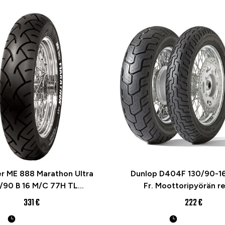
r ME 888 Marathon Ultra
Dunlop D404F 130/90-1
/90 B 16 M/C 77H TL
Fr. Moottoripyörän r
rced Re Moottoripyörän
331 €
222 €
rengas