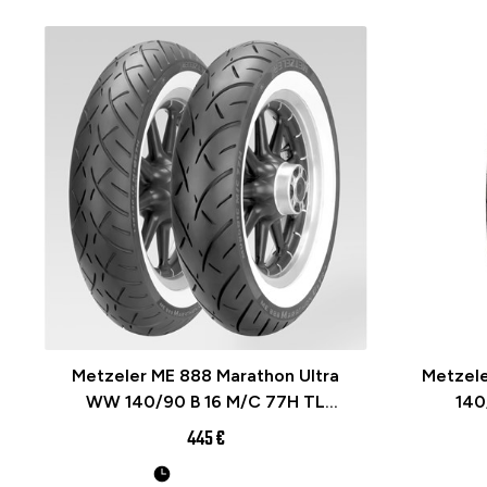
Metzeler ME 888 Marathon Ultra
Metzele
WW 140/90 B 16 M/C 77H TL
140
Reinf. Re. (WHITEWALL)
Reinfo
445 €
Moottoripyörän rengas