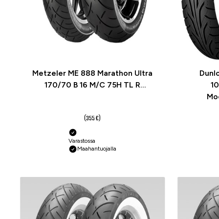
Metzeler ME 888 Marathon Ultra
Dunl
170/70 B 16 M/C 75H TL R
10
Moottoripyörän rengas
Mo
106,50 €
(355 €)
Varastossa
Maahantuojalla