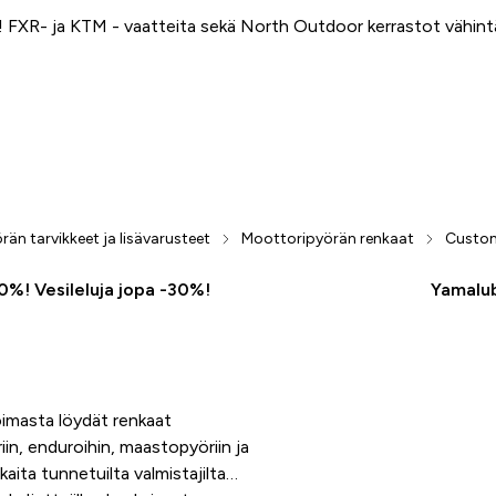
FXR- ja KTM - vaatteita sekä North Outdoor kerrastot vähin
än tarvikkeet ja lisävarusteet
Moottoripyörän renkaat
Custom
50%! Vesileluja jopa -30%!
Yamalub
oimasta löydät renkaat
iin, enduroihin, maastopyöriin ja
kaita tunnetuilta valmistajilta