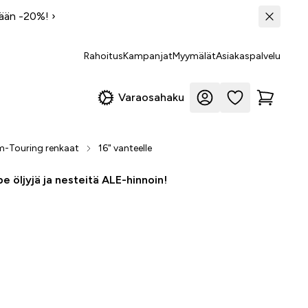
tään -20%!
›
Rahoitus
Kampanjat
Myymälät
Asiakaspalvelu
Varaosahaku
-Touring renkaat
16" vanteelle
e öljyjä ja nesteitä ALE-hinnoin!