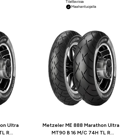
Tilattavissa
Maahantuojalla
on Ultra
Metzeler ME 888 Marathon Ultra
TL R
MT90 B 16 M/C 74H TL R