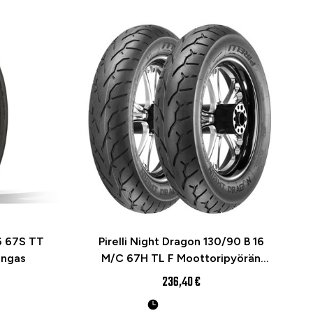
6 67S TT
Pirelli Night Dragon 130/90 B 16
engas
M/C 67H TL F Moottoripyörän
rengas
236,40 €