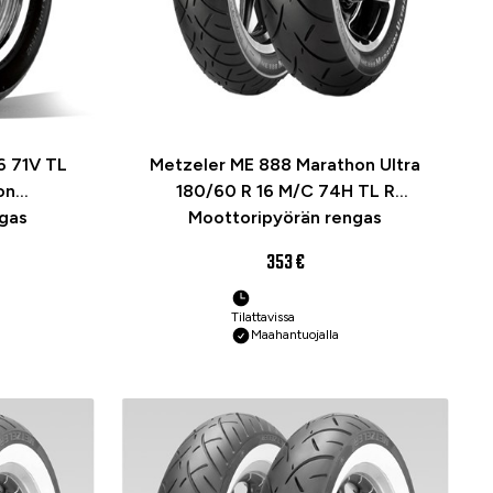
6 71V TL
Metzeler ME 888 Marathon Ultra
on
180/60 R 16 M/C 74H TL R
gas
Moottoripyörän rengas
353 €
Tilattavissa
Maahantuojalla