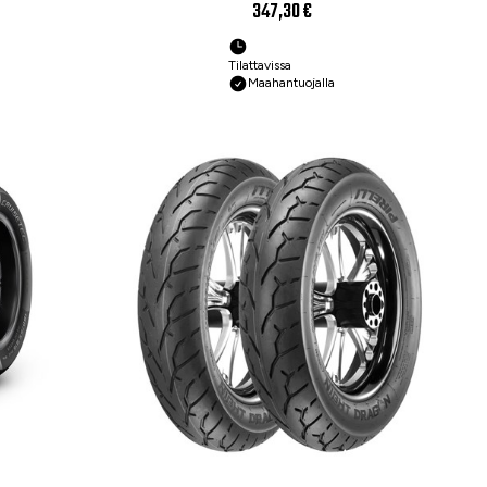
gas
Moottoripyörän rengas
347,30 €
Tilattavissa
Maahantuojalla