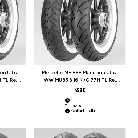
on Ultra
Metzeler ME 888 Marathon Ultra
 TL Re.
WW MU85 B 16 M/C 77H TL Re.
pyörän
(WHITEWALL) Moottoripyörän
498 €
rengas
Tilattavissa
Maahantuojalla