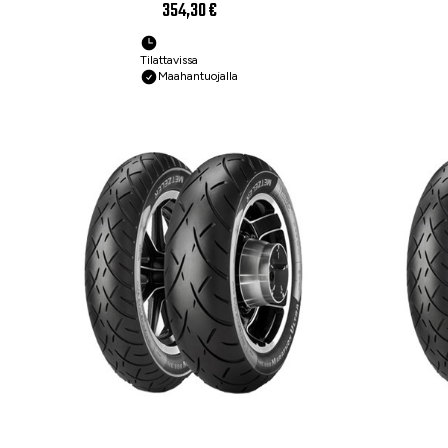
rengas
Mo
354,30 €
Tilattavissa
Maahantuojalla