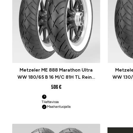
Metzeler ME 888 Marathon Ultra
Metzele
WW 180/65 B 16 M/C 81H TL Reinf.
WW 130/9
Re. (WHITEWALL) Moottoripyörän
Re. (WH
506 €
rengas
Tilattavissa
Maahantuojalla