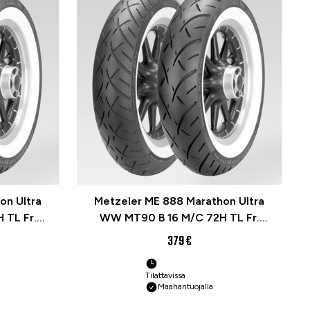
on Ultra
Metzeler ME 888 Marathon Ultra
 TL Fr.
WW MT90 B 16 M/C 72H TL Fr.
pyörän
(WHITEWALL) Moottoripyörän
379 €
rengas
Tilattavissa
Maahantuojalla