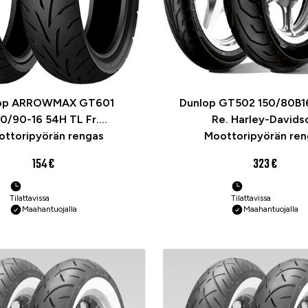
op ARROWMAX GT601
Dunlop GT502 150/80B1
0/90-16 54H TL Fr.
Re. Harley-Davids
ottoripyörän rengas
Moottoripyörän ren
154 €
323 €
Tilattavissa
Tilattavissa
Maahantuojalla
Maahantuojalla