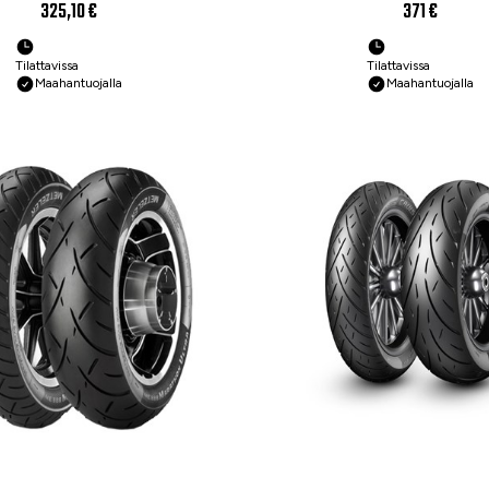
ottoripyörän rengas
Moottoripyörän ren
325,10 €
371 €
Tilattavissa
Tilattavissa
Maahantuojalla
Maahantuojalla