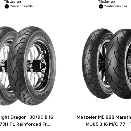
Tilattavissa
Tilattavissa
Maahantuojalla
Maahantuojalla
 Night Dragon 130/90 B 16
Metzeler ME 888 Marath
73H TL Reinforced Fr.
MU85 B 16 M/C 77H 