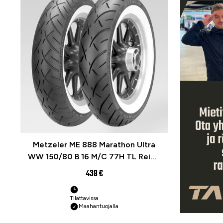
Metzeler ME 888 Marathon Ultra
WW 150/80 B 16 M/C 77H TL Reinf.
Re. (WHITEWALL) Moottoripyörän
438 €
rengas
Tilattavissa
Maahantuojalla