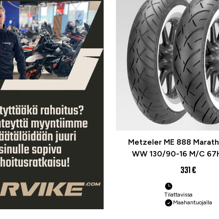
Metzeler ME 888 Marath
WW 130/90-16 M/C 67H
(WHITEWALL) Moottori
331 €
rengas
Tilattavissa
Maahantuojalla