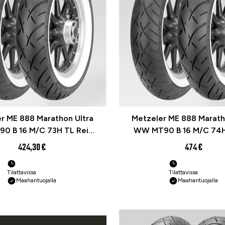
r ME 888 Marathon Ultra
Metzeler ME 888 Marath
0 B 16 M/C 73H TL Reinf.
WW MT90 B 16 M/C 74H
ITEWALL) Moottoripyörän
(WHITEWALL) Moottori
424,30 €
474 €
rengas
rengas
Tilattavissa
Tilattavissa
Maahantuojalla
Maahantuojalla