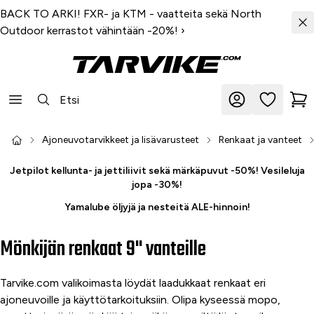
BACK TO ARKI! FXR- ja KTM - vaatteita sekä North
Outdoor kerrastot vähintään -20%!
›
Ajoneuvotarvikkeet ja lisävarusteet
Renkaat ja vanteet
Jetpilot kellunta- ja jettiliivit sekä märkäpuvut -50%! Vesileluja
jopa -30%!
Yamalube öljyjä ja nesteitä ALE-hinnoin!
Mönkijän renkaat 9" vanteille
Tarvike.com valikoimasta löydät laadukkaat renkaat eri
ajoneuvoille ja käyttötarkoituksiin. Olipa kyseessä mopo,