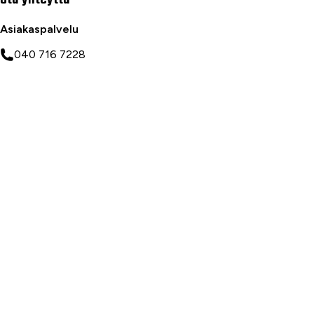
Asiakaspalvelu
040 716 7228
asiakaspalvelu@tarvike.com
Myynti
020 743 7000
Tilaa uutiskirje
Myymälät
Oulu
Rovaniemi
Ranua