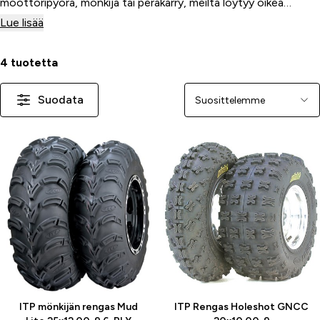
moottoripyörä, mönkijä tai peräkärry, meiltä löytyy oikea
rengas parantamaan ajoneuvosi pitoa ja suorituskykyä.
Lue lisää
Kestävä rakenne ja monipuolinen valikoima takaavat sopivan
ratkaisun kaikkiin ajo-olosuhteisiin.
4 tuotetta
Suodata
Järjestä
ITP mönkijän rengas Mud
ITP Rengas Holeshot GNCC