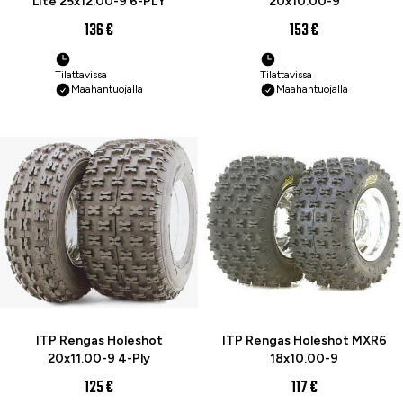
Lite 25x12.00-9 6-PLY
20x10.00-9
136 €
153 €
Tilattavissa
Tilattavissa
Maahantuojalla
Maahantuojalla
ITP Rengas Holeshot
ITP Rengas Holeshot MXR6
20x11.00-9 4-Ply
18x10.00-9
125 €
117 €