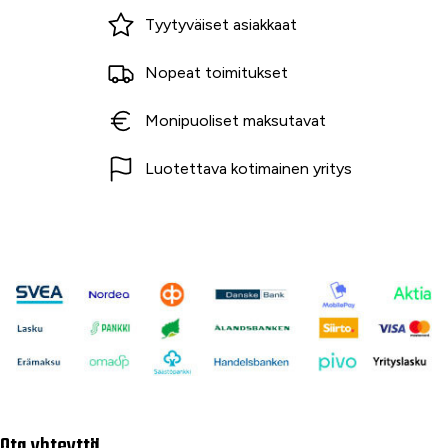
Miksi ostaa Tarvikekeskuksesta?
Tyytyväiset asiakkaat
Nopeat toimitukset
Monipuoliset maksutavat
Luotettava kotimainen yritys
Ota yhteyttä