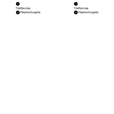
Tilattavissa
Tilattavissa
Maahantuojalla
Maahantuojalla