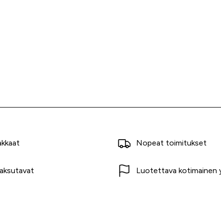
akkaat
Nopeat toimitukset
aksutavat
Luotettava kotimainen y