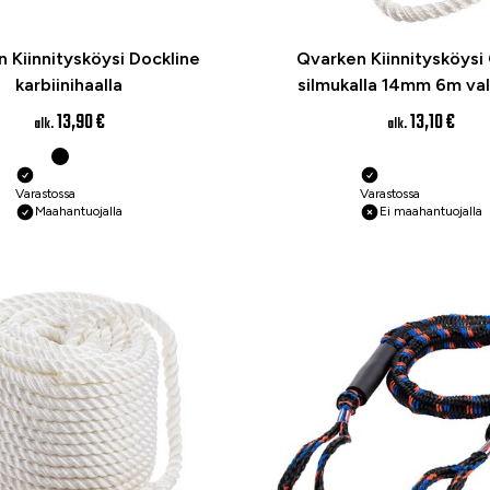
 Kiinnitysköysi Dockline
Qvarken Kiinnitysköysi 
karbiinihaalla
silmukalla 14mm 6m va
13,90 €
13,10 €
alk.
alk.
Varastossa
Varastossa
Maahantuojalla
Ei maahantuojalla