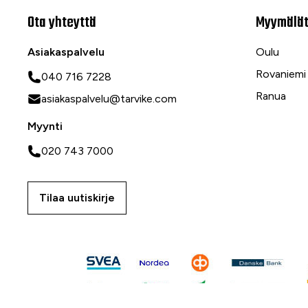
Ota yhteyttä
Myymälä
Asiakaspalvelu
Oulu
Rovaniemi
040 716 7228
Ranua
asiakaspalvelu@tarvike.com
Myynti
020 743 7000
Tilaa uutiskirje