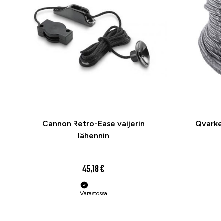
Cannon Retro-Ease vaijerin
Qvarke
lähennin
45,18 €
Varastossa