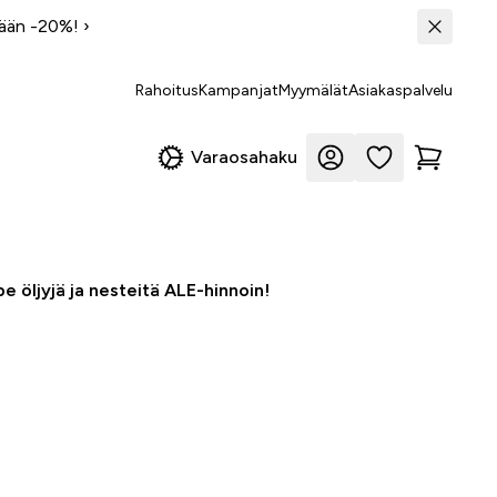
tään -20%!
›
Rahoitus
Kampanjat
Myymälät
Asiakaspalvelu
Varaosahaku
e öljyjä ja nesteitä ALE-hinnoin!