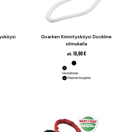
ysköysi
Qvarken Kiinnitysköysi Dockline
silmukalla
10,90 €
alk.
Varastossa
Maahantuojalla