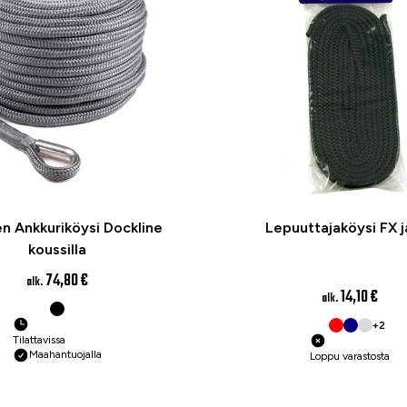
n Ankkuriköysi Dockline
Lepuuttajaköysi FX j
koussilla
74,80 €
alk.
14,10 €
alk.
+2
Tilattavissa
Maahantuojalla
Loppu varastosta