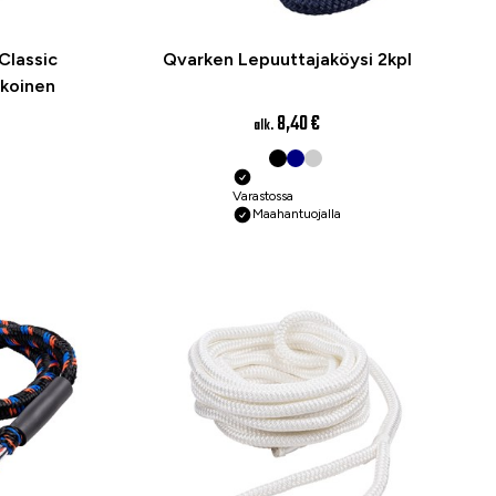
Classic
Qvarken Lepuuttajaköysi 2kpl
lkoinen
8,40 €
alk.
Varastossa
Maahantuojalla