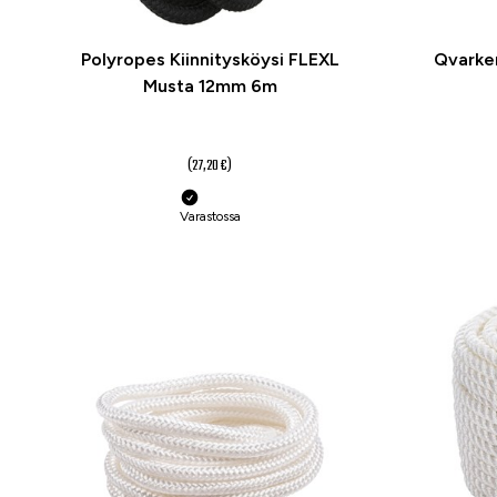
Polyropes Kiinnitysköysi FLEXL
Qvarken
Musta 12mm 6m
20,40 €
(27,20 €)
Varastossa