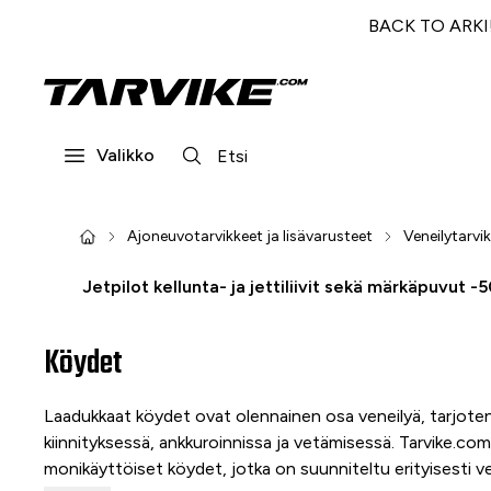
BACK TO ARKI! 
Valikko
Ajoneuvotarvikkeet ja lisävarusteet
Veneilytarvik
Jetpilot kellunta- ja jettiliivit sekä märkäpuvut -
Köydet
Laadukkaat köydet ovat olennainen osa veneilyä, tarjoten
kiinnityksessä, ankkuroinnissa ja vetämisessä. Tarvike.com
monikäyttöiset köydet, jotka on suunniteltu erityisesti v