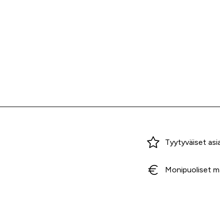
Miksi ostaa Tarvikekeskuksesta?
Tyytyväiset asi
Monipuoliset m