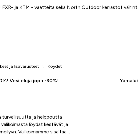
FXR- ja KTM - vaatteita sekä North Outdoor kerrastot vähin
keet ja lisävarusteet
Köydet
50%! Vesileluja jopa -30%!
Yamalub
 turvallisuutta ja helppoutta
 valikoimasta löydät kestävät ja
eneilyyn. Valikoimamme sisältää