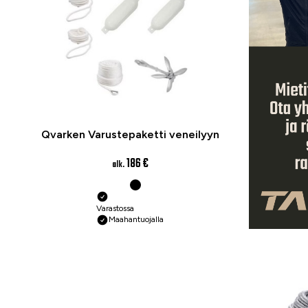
Qvarken Varustepaketti veneilyyn
186 €
alk.
Varastossa
Maahantuojalla