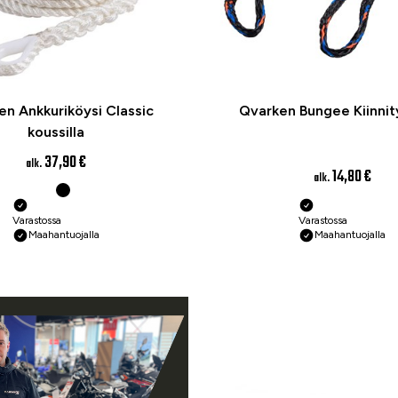
en Ankkuriköysi Classic
Qvarken Bungee Kiinnit
koussilla
37,90 €
alk.
14,80 €
alk.
Varastossa
Varastossa
Maahantuojalla
Maahantuojalla