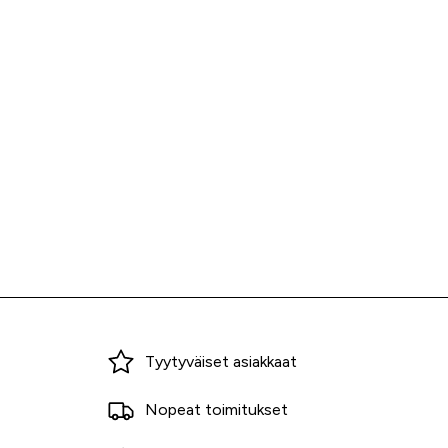
Miksi ostaa Tarvikekeskuksesta?
Tyytyväiset asiakkaat
Nopeat toimitukset