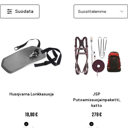
Suodata
Järjestä
Husqvarna Lonkkasuoja
JSP
Putoamissuojainpaketti,
katto
19,90 €
279 €