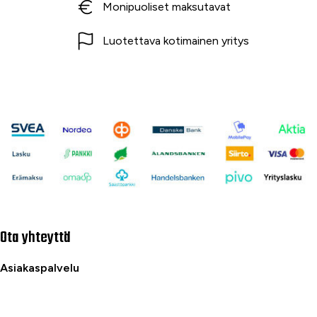
Monipuoliset maksutavat
Luotettava kotimainen yritys
Ota yhteyttä
Asiakaspalvelu
040 716 7228
asiakaspalvelu@tarvike.com