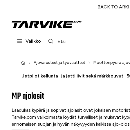
BACK TO ARKI! 
Valikko
Ajovarusteet ja työvaatteet
Moottoripyörä ajov
Jetpilot kellunta- ja jettiliivit sekä märkäpuvut -
MP ajolasit
Laadukas kypärä ja sopivat ajolasit ovat jokaisen motoris
Tarvike.com valikoimasta löydät turvalliset ja mukavat kypä
erinomaisen suojan ja hyvän näkyvyyden kaikissa ajo-olosuh