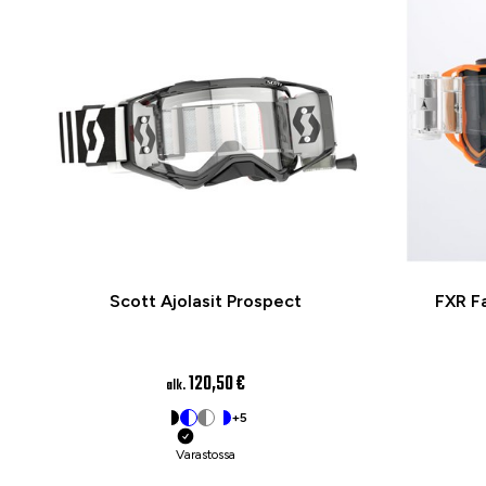
Scott Ajolasit Prospect
FXR F
120,50 €
alk.
+5
Varastossa