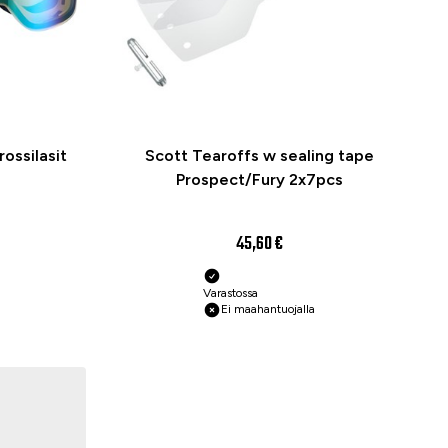
ossilasit
Scott Tearoffs w sealing tape
Prospect/Fury 2x7pcs
45,60 €
Varastossa
Ei maahantuojalla