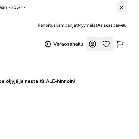
tään -20%!
›
Rahoitus
Kampanjat
Myymälät
Asiakaspalvelu
Varaosahaku
e öljyjä ja nesteitä ALE-hinnoin!