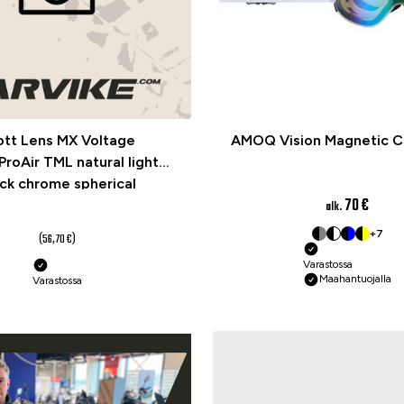
ott Lens MX Voltage
AMOQ Vision Magnetic Cr
roAir TML natural light
ck chrome spherical
70 €
alk.
42,50 €
+7
(56,70 €)
Varastossa
Maahantuojalla
Varastossa