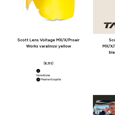
Scott Lens Voltage MX/X/Proair
Sc
Works varalinssi yellow
MX/X/P
bla
12,10 €
(16,20 €)
Varastossa
Maahantuojalla