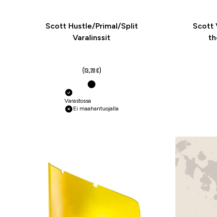
Scott Hustle/Primal/Split
Scott 
Varalinssit
th
9,90 €
alk.
(13,20 €)
Varastossa
Ei maahantuojalla
-25 %