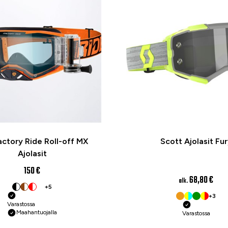
actory Ride Roll-off MX
Scott Ajolasit Fu
Ajolasit
150 €
68,80 €
alk.
+5
+3
Varastossa
Maahantuojalla
Varastossa