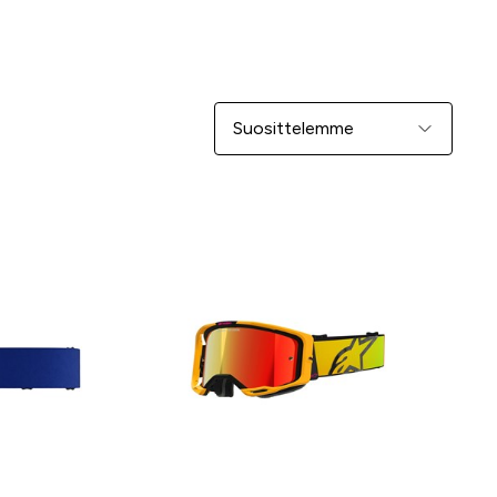
Järjestä
-30 %
-20 %