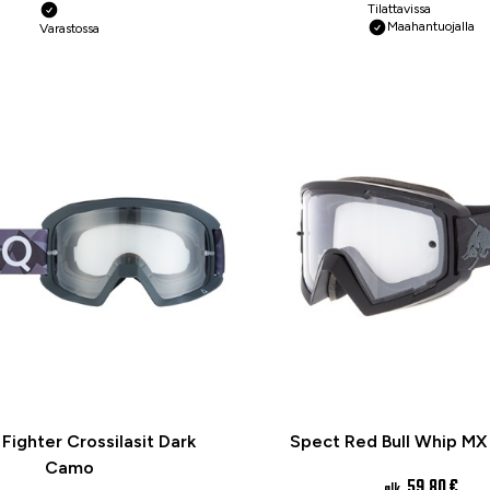
Tilattavissa
Maahantuojalla
Varastossa
ighter Crossilasit Dark
Spect Red Bull Whip MX 
Camo
59,80 €