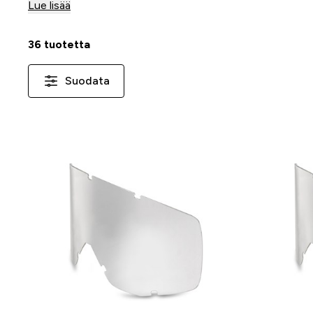
katukäyttöön, maastoajoon kuin matkailuun.
Lue lisää
36 tuotetta
Suodata
-25 %