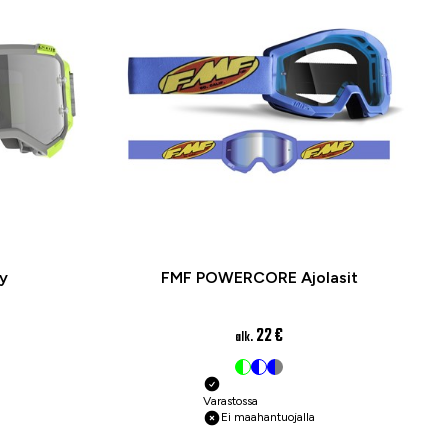
ry
FMF POWERCORE Ajolasit
22 €
alk.
Varastossa
Ei maahantuojalla