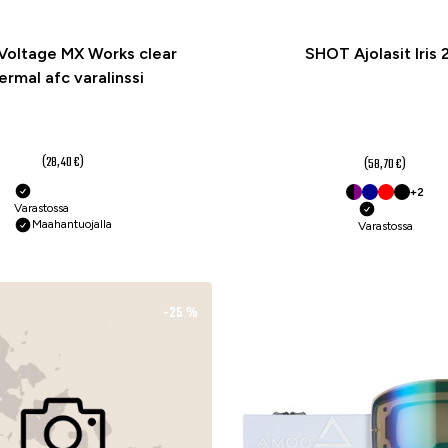
Voltage MX Works clear
SHOT Ajolasit Iris 
ermal afc varalinssi
21,30 €
41 €
alk.
(28,40 €)
(58,70 €)
+2
Varastossa
Maahantuojalla
Varastossa
-25 %