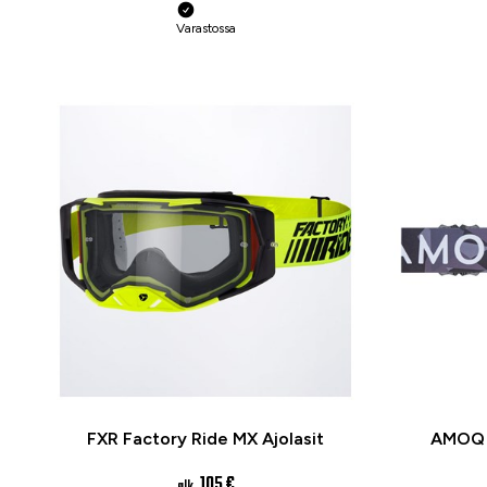
Varastossa
FXR Factory Ride MX Ajolasit
AMOQ F
105 €