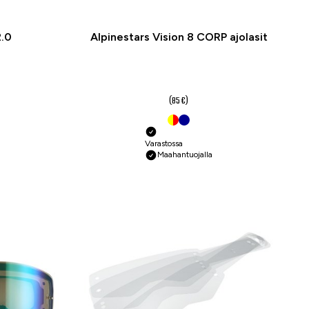
2.0
Alpinestars Vision 8 CORP ajolasit
68 €
alk.
(85 €)
Varastossa
Maahantuojalla