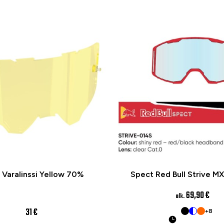
 Varalinssi Yellow 70%
Spect Red Bull Strive MX
69,90 €
alk.
31 €
+8