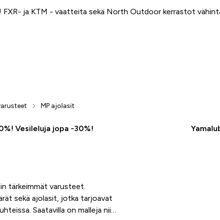
FXR- ja KTM - vaatteita sekä North Outdoor kerrastot vähin
arusteet
MP ajolasit
50%! Vesileluja jopa -30%!
Yamalub
tin tärkeimmät varusteet.
rät sekä ajolasit, jotka tarjoavat
teissa. Saatavilla on malleja niin