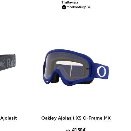
Tilattavissa
Maahantuojalla
Ajolasit
Oakley Ajolasit XS O-Frame MX
40,50 €