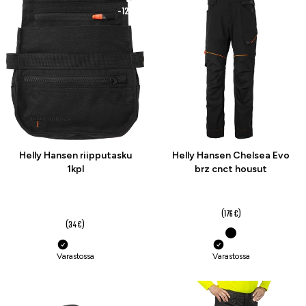
-12 %
-21 %
Helly Hansen riipputasku
Helly Hansen Chelsea Evo
1kpl
brz cnct housut
139 €
29,99 €
(176 €)
(34 €)
Varastossa
Varastossa