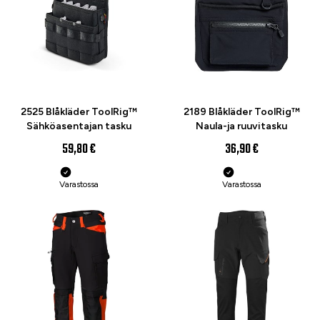
UUTUUS
UUTUUS
2525 Blåkläder ToolRig™
2189 Blåkläder ToolRig™
Sähköasentajan tasku
Naula-ja ruuvitasku
59,80 €
36,90 €
Varastossa
Varastossa