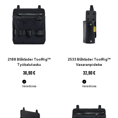
UUTUUS
UUTUUS
2188 Blåkläder ToolRig™
2533 Blåkläder ToolRig™
Työkalutasku
Vasaranpideke
36,90 €
32,90 €
Varastossa
Varastossa