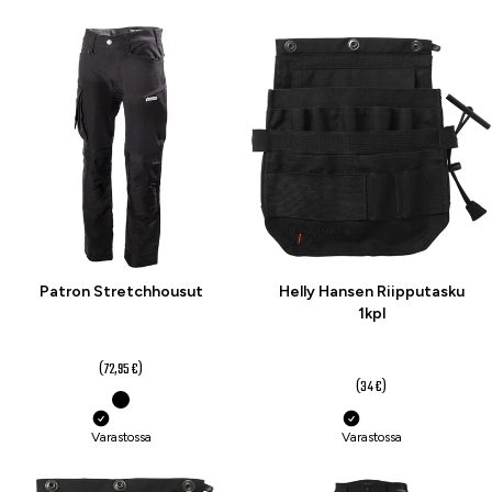
-4 %
-12 %
Patron Stretchhousut
Helly Hansen Riipputasku
1kpl
69,95 €
29,99 €
(72,95 €)
(34 €)
Varastossa
Varastossa