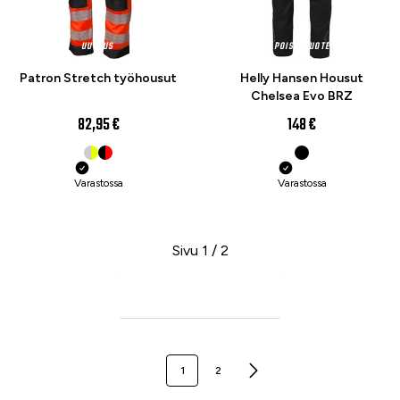
UUTUUS
POISTOTUOTE
Patron Stretch työhousut
Helly Hansen Housut
Chelsea Evo BRZ
82,95 €
148 €
Varastossa
Varastossa
Sivu 1 / 2
Seuraava sivu
1
2