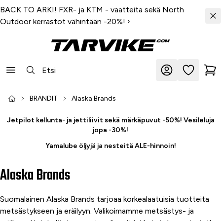
BACK TO ARKI! FXR- ja KTM - vaatteita sekä North
Outdoor kerrastot vähintään -20%!
›
BRÄNDIT
Alaska Brands
Jetpilot kellunta- ja jettiliivit sekä märkäpuvut -50%! Vesileluja
jopa -30%!
Yamalube öljyjä ja nesteitä ALE-hinnoin!
Alaska Brands
Suomalainen Alaska Brands tarjoaa korkealaatuisia tuotteita
metsästykseen ja eräilyyn. Valikoimamme metsästys- ja