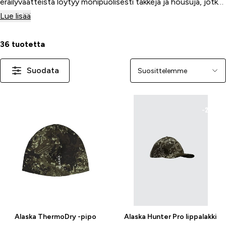
eräilyvaatteista löytyy monipuolisesti takkeja ja housuja, jotka
ovat lämpimiä sekä vedenpitäviä. Alaska Brands valmistaa
Lue lisää
tuotteita myös koirille.
36 tuotetta
Suodata
Järjestä
-20 %
-21 %
Alaska ThermoDry -pipo
Alaska Hunter Pro lippalakki