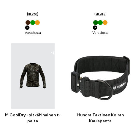
14,50 €
15,90 €
(18,22 €)
(20,20 €)
Varastossa
Varastossa
-20 %
-21 %
M CoolDry -pitkähihainen t-
Hundra Taktinen Koiran
paita
Kaulapanta
32,40 €
19,90 €
alk.