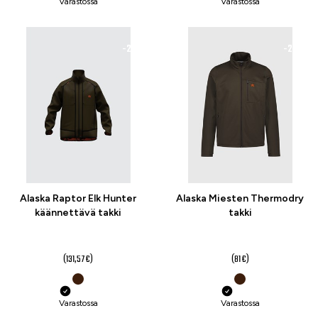
Varastossa
Varastossa
-21 %
-20 %
Alaska Raptor Elk Hunter
Alaska Miesten Thermodry
käännettävä takki
takki
104 €
64,80 €
(131,57 €)
(81 €)
Varastossa
Varastossa