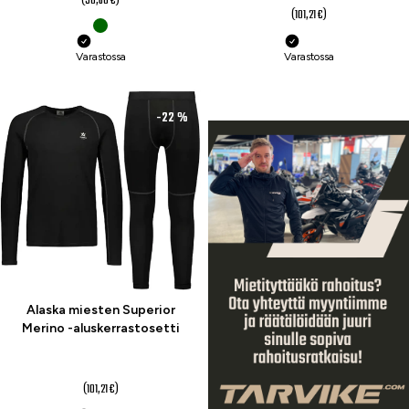
(50,60 €)
(101,21 €)
Varastossa
Varastossa
-22 %
Alaska miesten Superior
Merino -aluskerrastosetti
79 €
(101,21 €)