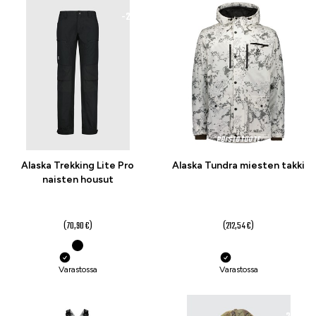
-21 %
-20 %
POISTOTUOTE
Alaska Trekking Lite Pro
Alaska Tundra miesten takki
naisten housut
56 €
169 €
alk.
alk.
(70,90 €)
(212,54 €)
Varastossa
Varastossa