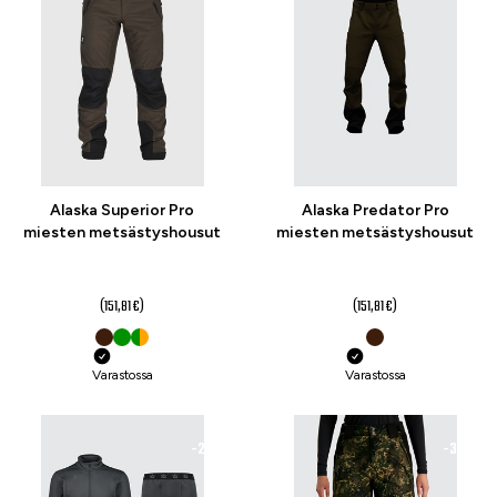
Alaska Superior Pro
Alaska Predator Pro
miesten metsästyshousut
miesten metsästyshousut
119 €
119 €
alk.
alk.
(151,81 €)
(151,81 €)
Varastossa
Varastossa
-21 %
-30 %