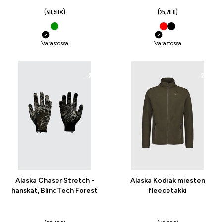
(40,50 €)
(25,20 €)
Varastossa
Varastossa
-21 %
-20 %
Alaska Chaser Stretch -
Alaska Kodiak miesten
hanskat, BlindTech Forest
fleecetakki
23,90 €
32,40 €