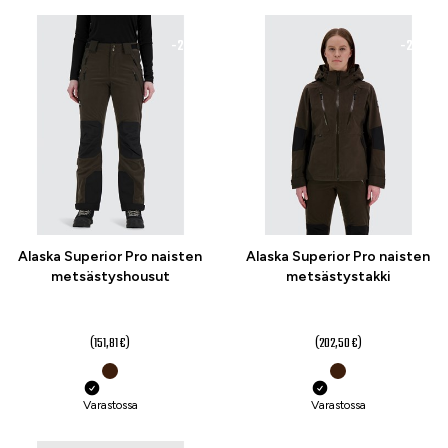
-22 %
-21 %
Alaska Superior Pro naisten
Alaska Superior Pro naisten
metsästyshousut
metsästystakki
119 €
159 €
alk.
alk.
(151,81 €)
(202,50 €)
Varastossa
Varastossa