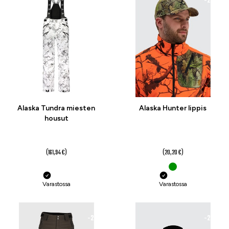
-20 %
-26 %
POISTOTUOTE
Alaska Tundra miesten
Alaska Hunter lippis
housut
129 €
14,90 €
alk.
(161,94 €)
(20,20 €)
Varastossa
Varastossa
-22 %
-22 %