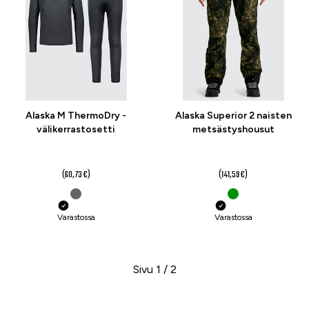
Alaska M ThermoDry -
Alaska Superior 2 naisten
välikerrastosetti
metsästyshousut
48 €
99 €
alk.
alk.
(60,73 €)
(141,59 €)
Varastossa
Varastossa
Sivu 1 / 2
Seuraava sivu