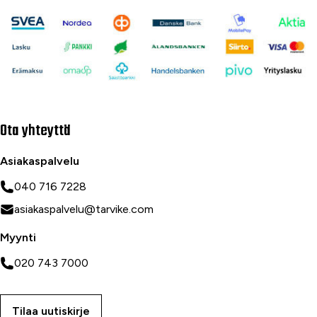
Ota yhteyttä
Asiakaspalvelu
040 716 7228
asiakaspalvelu@tarvike.com
Myynti
020 743 7000
Tilaa uutiskirje