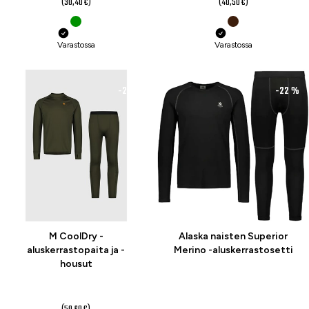
(30,40 €)
(40,50 €)
Varastossa
Varastossa
-23 %
-22 %
M CoolDry -
Alaska naisten Superior
aluskerrastopaita ja -
Merino -aluskerrastosetti
housut
39 €
79 €