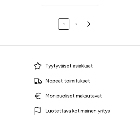
1
2
Miksi ostaa Tarvikekeskuksesta?
Tyytyväiset asiakkaat
Nopeat toimitukset
Monipuoliset maksutavat
Luotettava kotimainen yritys