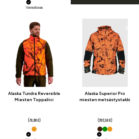
Varastossa
-23 %
-20 %
Alaska Tundra Reversible
Alaska Superior Pro
Miesten Toppaliivi
miesten metsästystakki
54,90 €
162 €
alk.
alk.
(70,90 €)
(202,50 €)