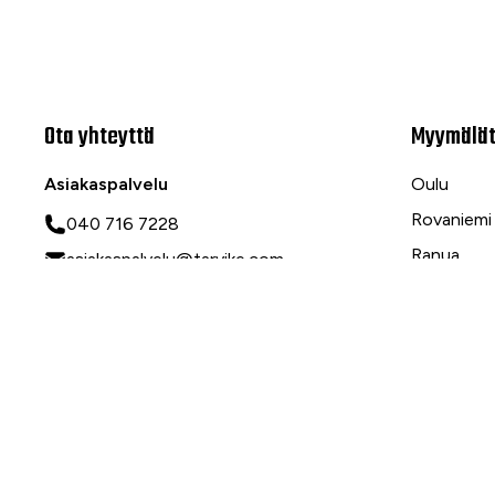
Ota yhteyttä
Myymälä
Asiakaspalvelu
Oulu
Rovaniemi
040 716 7228
Ranua
asiakaspalvelu@tarvike.com
Myynti
020 743 7000
Tilaa uutiskirje