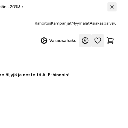
tään -20%!
›
Rahoitus
Kampanjat
Myymälät
Asiakaspalvelu
Varaosahaku
e öljyjä ja nesteitä ALE-hinnoin!