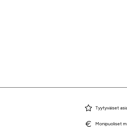
Miksi ostaa Tarvikekeskuksesta?
Tyytyväiset asi
Monipuoliset m