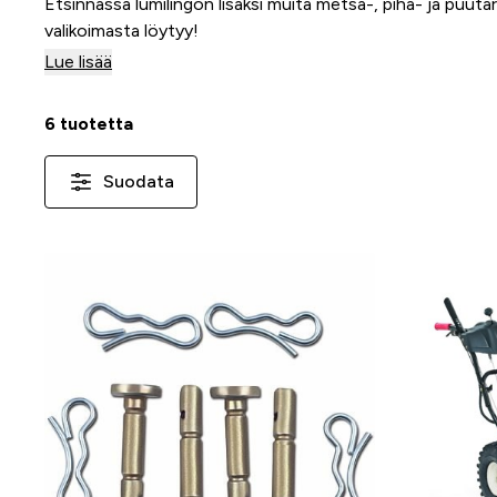
Etsinnässä lumilingon lisäksi muita
metsä-, piha- ja puuta
valikoimasta löytyy!
Lue lisää
6 tuotetta
Suodata