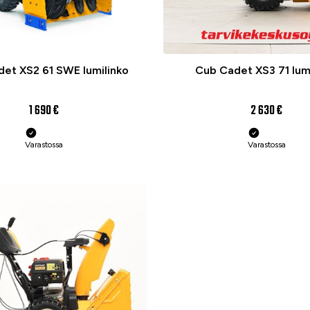
et XS2 61 SWE lumilinko
Cub Cadet XS3 71 lum
1 690 €
2 630 €
Varastossa
Varastossa