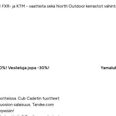
FXR- ja KTM - vaatteita sekä North Outdoor kerrastot vähin
50%! Vesileluja jopa -30%!
Yamalub
tuotteissa. Cub Cadetin tuotteet
 suosion salaisuus. Tarvike.com
peisiin!