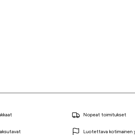
akkaat
Nopeat toimitukset
aksutavat
Luotettava kotimainen y