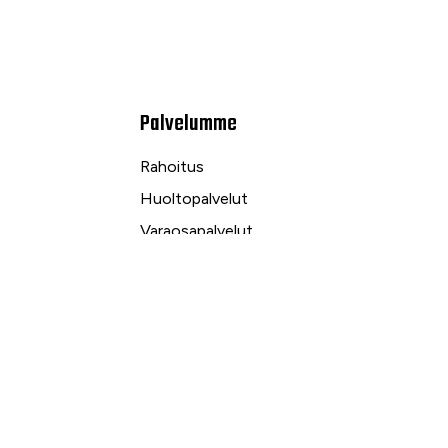
Palvelumme
Rahoitus
Huoltopalvelut
Varaosapalvelut
Ilmalämpö- ja sähköpalvelut
kuu
Yrityspalvelut ja Leasing
Yksityisleasing