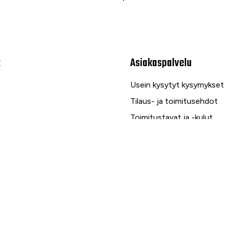
t
Asiakaspalvelu
Usein kysytyt kysymykset
Tilaus- ja toimitusehdot
Toimitustavat ja -kulut
Maksutavat
Palautus, reklamaatio ja ta
Tietosuojaseloste