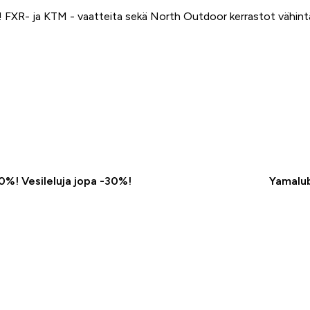
FXR- ja KTM - vaatteita sekä North Outdoor kerrastot vähin
50%! Vesileluja jopa -30%!
Yamalub