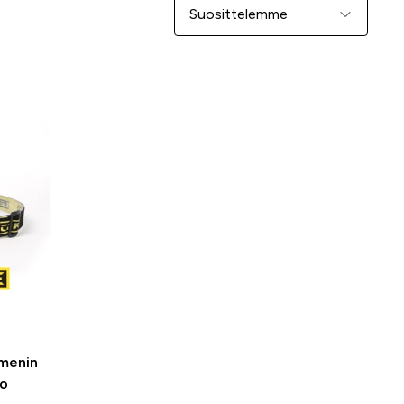
Järjestä
menin
lo