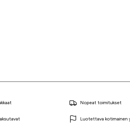
akkaat
Nopeat toimitukset
aksutavat
Luotettava kotimainen y