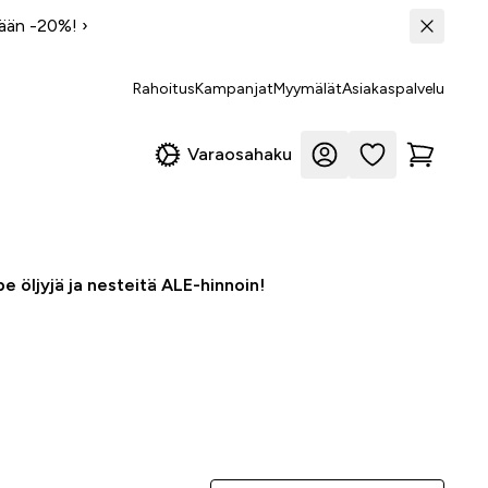
tään -20%!
›
Rahoitus
Kampanjat
Myymälät
Asiakaspalvelu
Varaosahaku
e öljyjä ja nesteitä ALE-hinnoin!