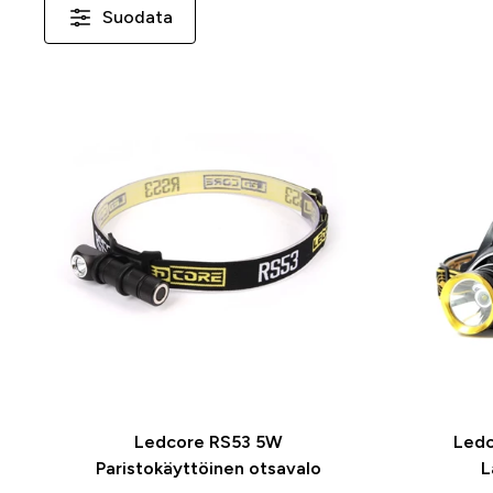
Suodata
Ledcore RS53 5W
Led
Paristokäyttöinen otsavalo
L