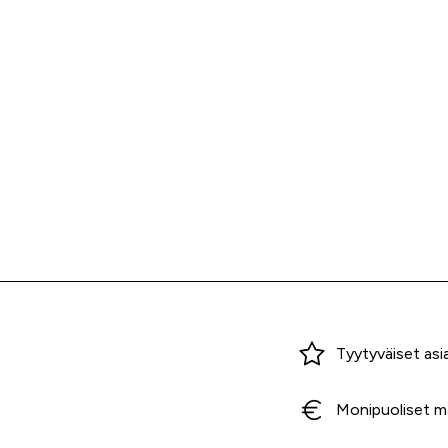
Miksi ostaa Tarvikekeskuksesta?
Tyytyväiset asi
Monipuoliset m