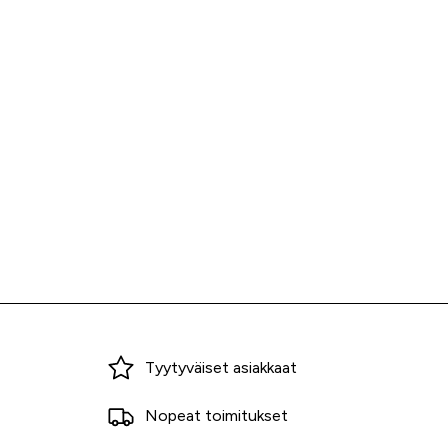
Miksi ostaa Tarvikekeskuksesta?
Tyytyväiset asiakkaat
Nopeat toimitukset