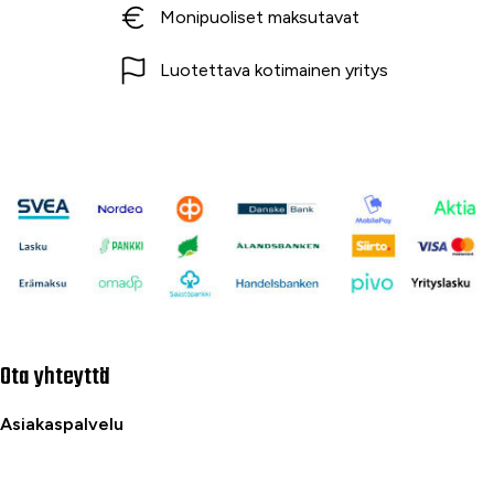
Monipuoliset maksutavat
Luotettava kotimainen yritys
Ota yhteyttä
Asiakaspalvelu
040 716 7228