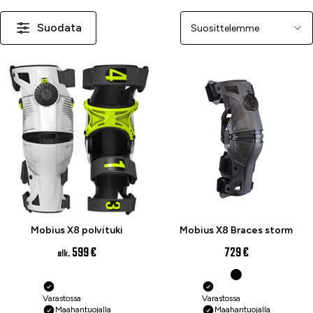
Suodata
Järjestä
Mobius X8 polvituki
Mobius X8 Braces storm
599 €
729 €
alk.
Varastossa
Varastossa
Maahantuojalla
Maahantuojalla