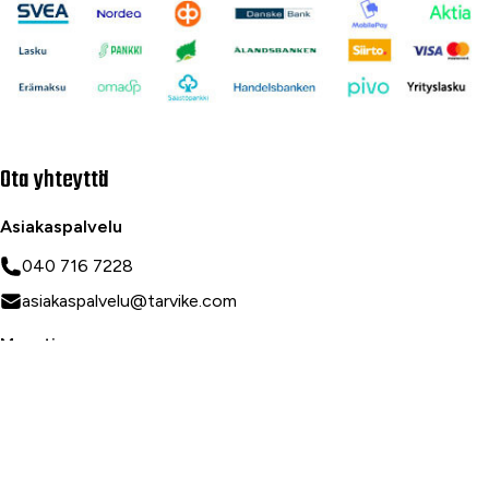
Ota yhteyttä
Asiakaspalvelu
040 716 7228
asiakaspalvelu@tarvike.com
Myynti
020 743 7000
Tilaa uutiskirje