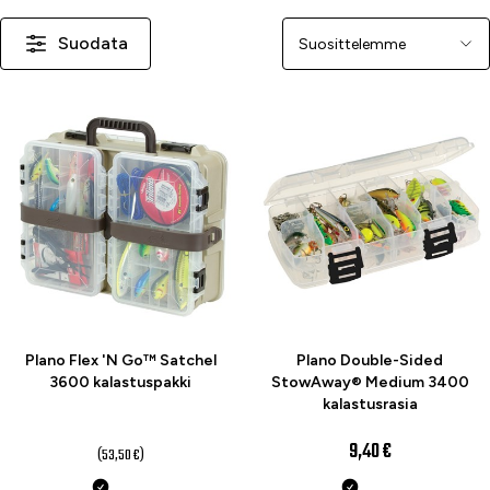
Suodata
Järjestä
-40 %
Plano Flex 'N Go™ Satchel
Plano Double-Sided
3600 kalastuspakki
StowAway® Medium 3400
kalastusrasia
32,10 €
9,40 €
(53,50 €)