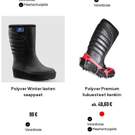
Maahantuojalla
Varastossa
Polyver Winter lasten
Polyver Premium
saappaat
liukuesteet kenkiin
49,60 €
alk.
90 €
Varastossa
Maahantuojalla
Varastossa