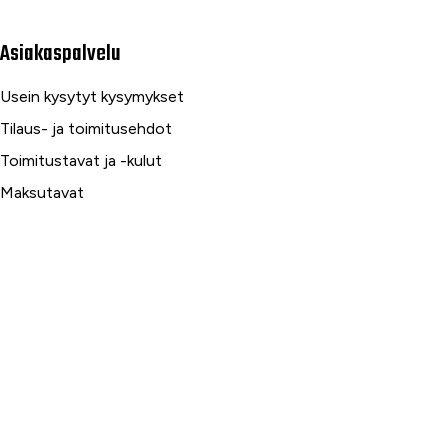
Asiakaspalvelu
Usein kysytyt kysymykset
Tilaus- ja toimitusehdot
Toimitustavat ja -kulut
Maksutavat
Palautus, reklamaatio ja takuu
Tietosuojaseloste
Palvelumme
Rahoitus
Huoltopalvelut
Varaosapalvelut