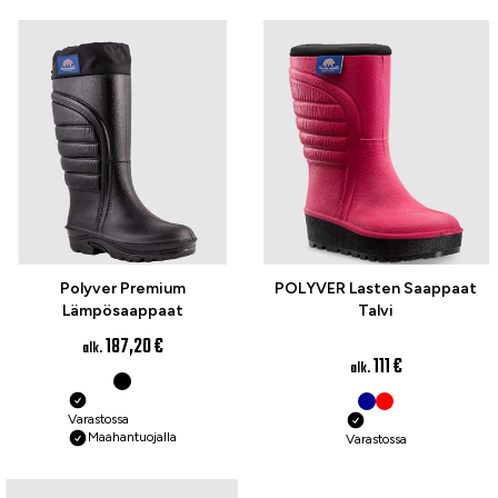
Polyver Premium
POLYVER Lasten Saappaat
Lämpösaappaat
Talvi
187,20 €
alk.
111 €
alk.
Varastossa
Maahantuojalla
Varastossa