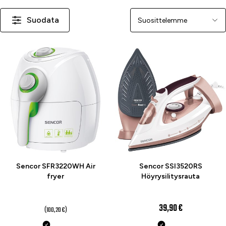
Suodata
Järjestä
-51 %
Sencor SFR3220WH Air
Sencor SSI3520RS
fryer
Höyrysilitysrauta
49 €
39,90 €
(100,20 €)