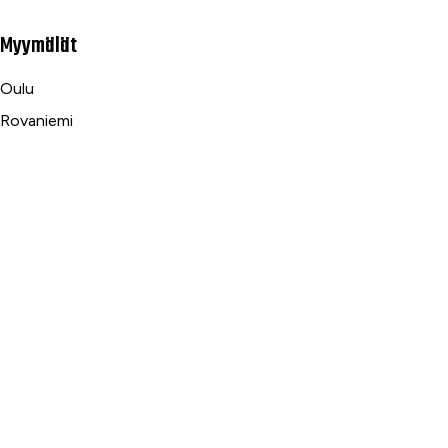
Myymälät
Oulu
Rovaniemi
Ranua
Asiakaspalvelu
Usein kysytyt kysymykset
Tilaus- ja toimitusehdot
Toimitustavat ja -kulut
Maksutavat
Palautus, reklamaatio ja takuu
Tietosuojaseloste