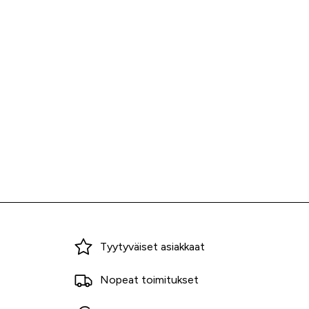
Miksi ostaa Tarvikekeskuksesta?
Tyytyväiset asiakkaat
Nopeat toimitukset