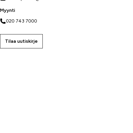
Myynti
020 743 7000
Tilaa uutiskirje
Myymälät
Oulu
Rovaniemi
Ranua
Asiakaspalvelu