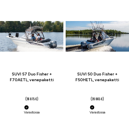
-7 %
-7 %
SUVI 57 Duo Fisher +
SUVI 50 Duo Fisher +
F70AETL, venepaketti
F50HETL, venepaketti
24 990 €
19 350 €
(26 875 €)
(20 865 €)
Varastossa
Varastossa