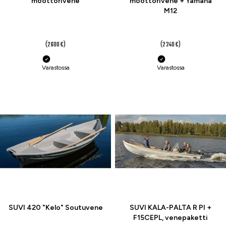
moottorivene
moottorivene + Yamaha
M12
2 395 €
1 990 €
(2 600 €)
(2 240 €)
Varastossa
Varastossa
-13 %
-7 %
SUVI 420 "Kelo" Soutuvene
SUVI KALA-PALTA R PI +
F15CEPL, venepaketti