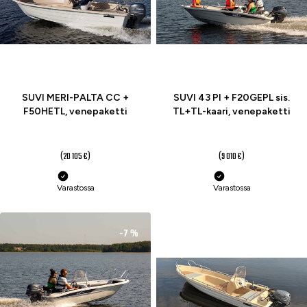
SUVI MERI-PALTA CC +
SUVI 43 PI + F20GEPL sis.
F50HETL, venepaketti
TL+TL-kaari, venepaketti
17 990 €
8 990 €
(20 105 €)
(9 010 €)
Varastossa
Varastossa
-7 %
-11 %