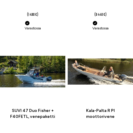
1 290 €
8 789,99 €
(1 490 €)
(9 440 €)
Varastossa
Varastossa
-11 %
-11 %
SUVI 47 Duo Fisher +
Kala-Palta R PI
F40FETL, venepaketti
moottorivene
16 150,01 €
4 650 €