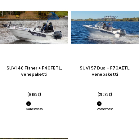
-18 %
-7 %
SUVI 46 Fisher + F40FETL,
SUVI 57 Duo + F70AETL,
venepaketti
venepaketti
13 790 €
24 590,01 €
(16 895 €)
(26 535 €)
Varastossa
Varastossa
-10 %
-13 %