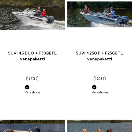
SUVI 45 DUO + F30BETL,
SUVI 4250 P + F25GETL,
venepaketti
venepaketti
12 990 €
9 990 €
(14 415 €)
(11 508 €)
Varastossa
Varastossa
-11 %