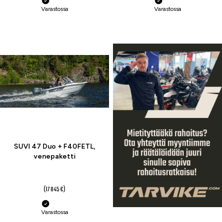
Varastossa
Varastossa
-12 %
SUVI 47 Duo + F40FETL,
venepaketti
15 790 €
(17 845 €)
Varastossa