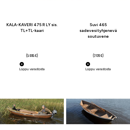
KALA-KAVERI 475 R LY sis.
Suvi 465
TL+TL-kaari
sadevesityhjenevä
soutuvene
4 550 €
1 995 €
(5 095 €)
(2 120 €)
Loppu varastosta
Loppu varastosta
-5 %
-7 %