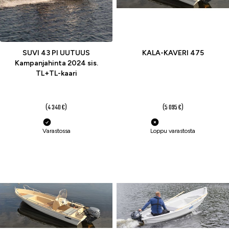
SUVI 43 PI UUTUUS
KALA-KAVERI 475
Kampanjahinta 2024 sis.
TL+TL-kaari
4 030,01 €
4 550 €
(4 340 €)
(5 095 €)
Varastossa
Loppu varastosta
-11 %
-6 %