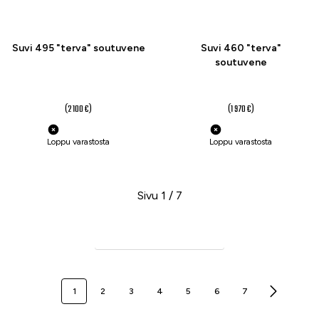
Suvi 495 "terva" soutuvene
Suvi 460 "terva"
soutuvene
1 990 €
1 840,01 €
(2 100 €)
(1 970 €)
Loppu varastosta
Loppu varastosta
Sivu 1 / 7
Seuraava sivu
1
2
3
4
5
6
7