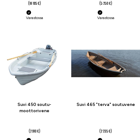
(18 195 €)
(5 250 €)
Varastossa
Varastossa
-5 %
-6 %
Suvi 450 soutu-
Suvi 465 "terva" soutuvene
moottorivene
2 750,01 €
2 090 €
(2 910 €)
(2 235 €)