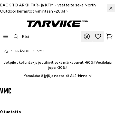
BACK TO ARKI! FXR- ja KTM - vaatteita sekä North
Outdoor kerrastot vähintään -20%!
›
BRÄNDIT
VMC
Jetpilot kellunta- ja jettiliivit sekä märkäpuvut -50%! Vesileluja
jopa -30%!
Yamalube öljyjä ja nesteitä ALE-hinnoin!
VMC
0 tuotetta