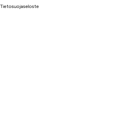
Tietosuojaseloste
Palvelumme
Rahoitus
Huoltopalvelut
Varaosapalvelut
Ilmalämpö- ja sähköpalvelut
Yrityspalvelut ja Leasing
Yksityisleasing