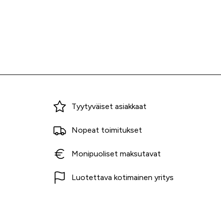
Miksi ostaa Tarvikekeskuksesta?
Tyytyväiset asiakkaat
Nopeat toimitukset
Monipuoliset maksutavat
Luotettava kotimainen yritys