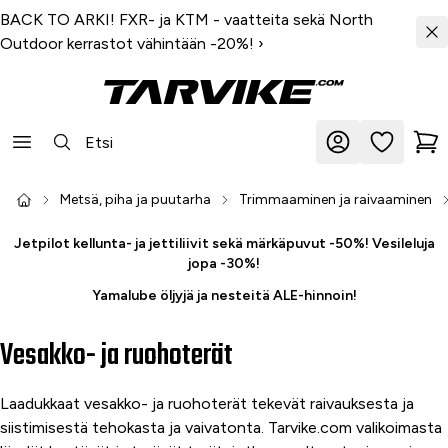
BACK TO ARKI! FXR- ja KTM - vaatteita sekä North
Outdoor kerrastot vähintään -20%!
›
Metsä, piha ja puutarha
Trimmaaminen ja raivaaminen
Jetpilot kellunta- ja jettiliivit sekä märkäpuvut -50%! Vesileluja
jopa -30%!
Yamalube öljyjä ja nesteitä ALE-hinnoin!
Vesakko- ja ruohoterät
Laadukkaat vesakko- ja ruohoterät tekevät raivauksesta ja
siistimisestä tehokasta ja vaivatonta. Tarvike.com valikoimasta