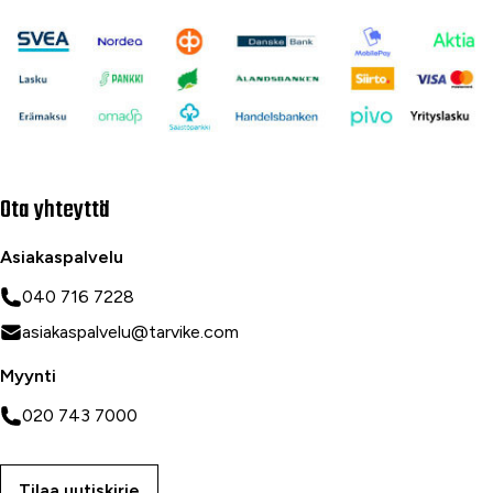
Ota yhteyttä
Asiakaspalvelu
040 716 7228
asiakaspalvelu@tarvike.com
Myynti
020 743 7000
Tilaa uutiskirje