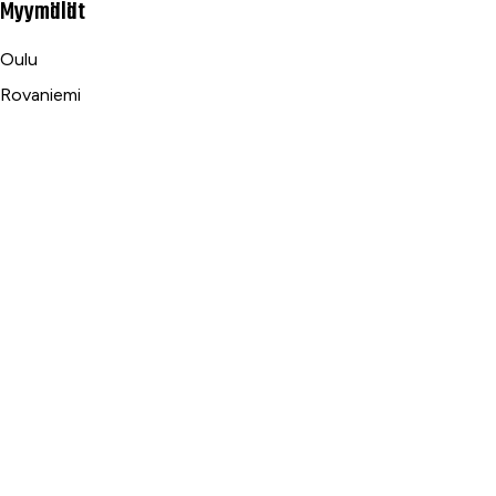
Myymälät
Oulu
Rovaniemi
Ranua
Asiakaspalvelu
Usein kysytyt kysymykset
Tilaus- ja toimitusehdot
Toimitustavat ja -kulut
Maksutavat
Palautus, reklamaatio ja takuu
Tietosuojaseloste