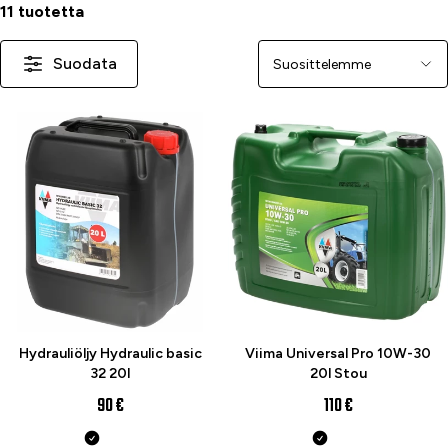
11 tuotetta
Suodata
Järjestä
Hydrauliöljy Hydraulic basic
Viima Universal Pro 10W-30
32 20l
20l Stou
90 €
110 €