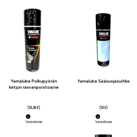
-19 %
-20 %
Yamalube Polkupyörän
Yamalube Sääsuojasuihke
ketjun rasvanpoistoaine
17 €
16 €
(20,90 €)
(20 €)
Varastossa
Varastossa