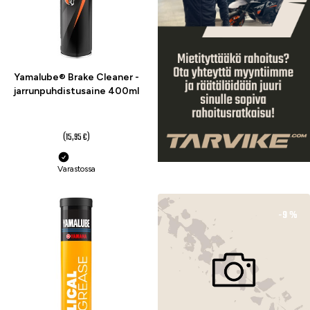
Yamalube® Brake Cleaner -
jarrunpuhdistusaine 400ml
14 €
(15,95 €)
Varastossa
-21 %
-9 %