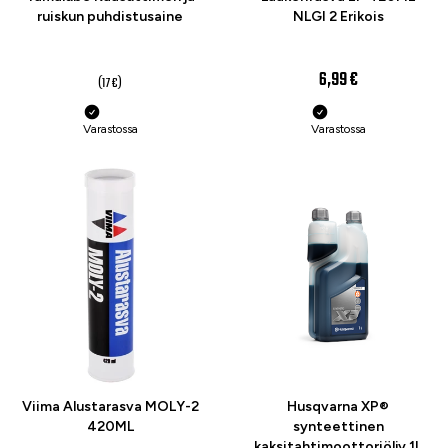
ruiskun puhdistusaine
NLGI 2 Erikois
14 €
6,99 €
(17 €)
Varastossa
Varastossa
Viima Alustarasva MOLY-2
Husqvarna XP®
420ML
synteettinen
kaksitahtimoottoriöljy 1L