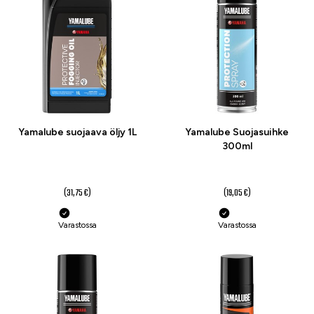
Yamalube suojaava öljy 1L
Yamalube Suojasuihke
300ml
27 €
16 €
(31,75 €)
(19,05 €)
Varastossa
Varastossa
-16 %
-14 %