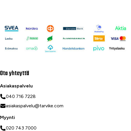
Ota yhteyttä
Asiakaspalvelu
040 716 7228
asiakaspalvelu@tarvike.com
Myynti
020 743 7000