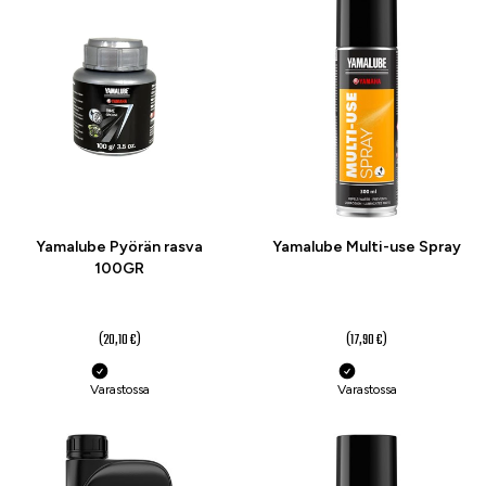
-15 %
-22 %
Yamalube Pyörän rasva
Yamalube Multi-use Spray
100GR
17 €
14 €
(20,10 €)
(17,90 €)
Varastossa
Varastossa
-15 %
-16 %