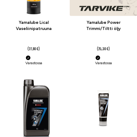
Yamalube Lical
Yamalube Power
Vaseliinipatruuna
Trimmi/Tiltti öljy
22 €
23 €
(27,90 €)
(25,30 €)
Varastossa
Varastossa
-9 %
-26 %