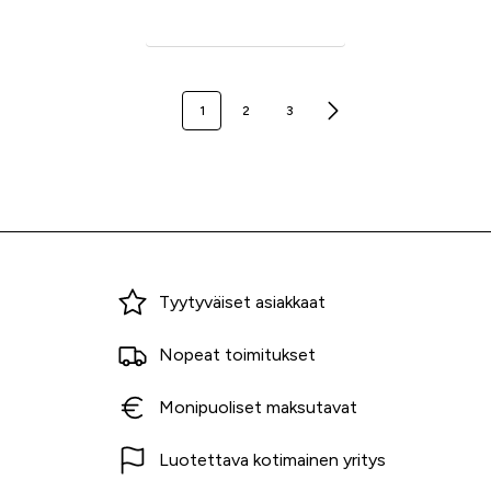
Seuraava sivu
1
2
3
Miksi ostaa Tarvikekeskuksesta?
Tyytyväiset asiakkaat
Nopeat toimitukset
Monipuoliset maksutavat
Luotettava kotimainen yritys