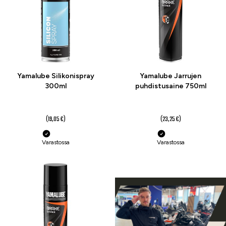
Yamalube Silikonispray
Yamalube Jarrujen
300ml
puhdistusaine 750ml
16 €
20 €
(19,05 €)
(23,25 €)
Varastossa
Varastossa
-12 %