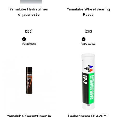
Yamalube Hydraulinen
Yamalube Wheel Bearing
ohjausneste
Rasva
32 €
17 €
(35 €)
(23 €)
Varastossa
Varastossa
-18 %
Yamalube Kaasuttimen ja
Laakerirasva EP 420ML