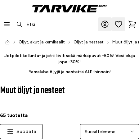
Öljyt, akut ja kemikaalit
Öljyt ja nesteet
Muut öljyt ja
Jetpilot kellunta- ja jettiliivit sekä märkäpuvut -50%! Vesileluja
jopa -30%!
Yamalube öljyjä ja nesteitä ALE-hinnoin!
Muut öljyt ja nesteet
65 tuotetta
Suodata
Järjestä