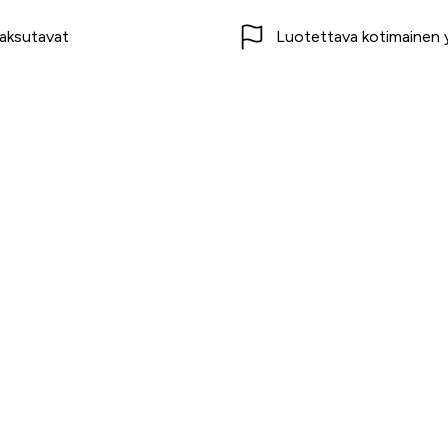
aksutavat
Luotettava kotimainen y
t
Asiakaspalvelu
Usein kysytyt kysymykset
Tilaus- ja toimitusehdot
Toimitustavat ja -kulut
Maksutavat
Palautus, reklamaatio ja ta
Tietosuojaseloste