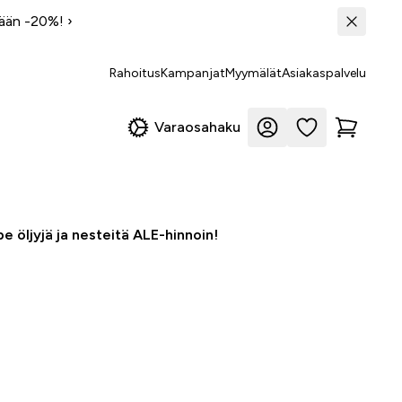
tään -20%!
›
Rahoitus
Kampanjat
Myymälät
Asiakaspalvelu
Varaosahaku
e öljyjä ja nesteitä ALE-hinnoin!