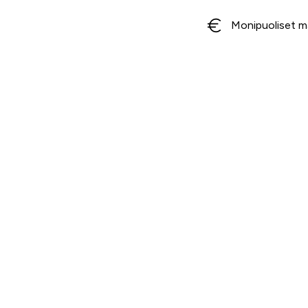
Monipuoliset m
Ota yhteyttä
Myymälä
Asiakaspalvelu
Oulu
Rovaniemi
040 716 7228
Ranua
asiakaspalvelu@tarvike.com
Myynti
020 743 7000
Tilaa uutiskirje