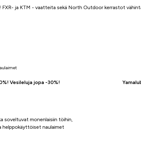
FXR- ja KTM - vaatteita sekä North Outdoor kerrastot vähin
aulaimet
50%! Vesileluja jopa -30%!
Yamalub
a soveltuvat monenlaisiin töihin,
ja helppokäyttöiset naulaimet