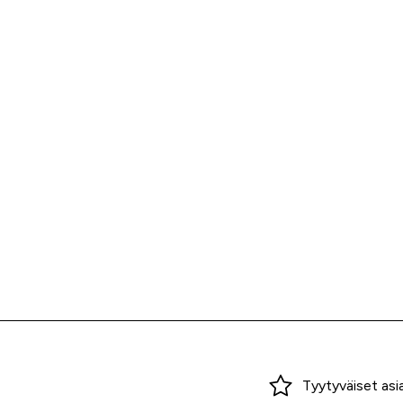
Miksi ostaa Tarvikekeskuksesta?
Tyytyväiset asi