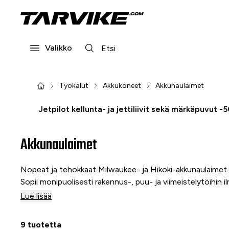
Valikko
Työkalut
Akkukoneet
Akkunaulaimet
Jetpilot kellunta- ja jettiliivit sekä märkäpuvut -
Akkunaulaimet
Nopeat ja tehokkaat Milwaukee- ja Hikoki-akkunaulaimet 
Sopii monipuolisesti rakennus-, puu- ja viimeistelytöihin i
Lue lisää
9 tuotetta