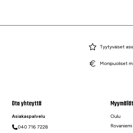
Miksi ostaa Tarvikekeskuksesta?
Tyytyväiset asi
Monipuoliset m
Ota yhteyttä
Myymälä
Asiakaspalvelu
Oulu
Rovaniemi
040 716 7228