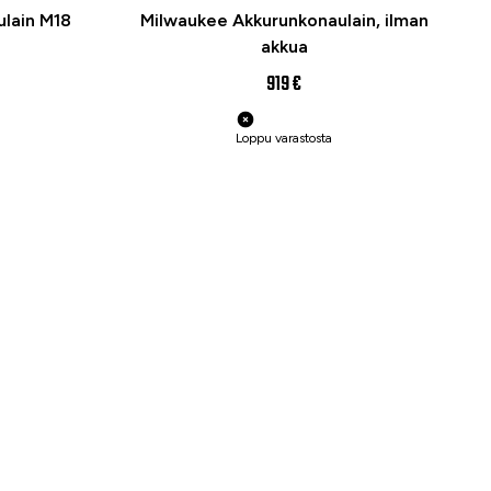
ulain M18
Milwaukee Akkurunkonaulain, ilman
akkua
919 €
Loppu varastosta