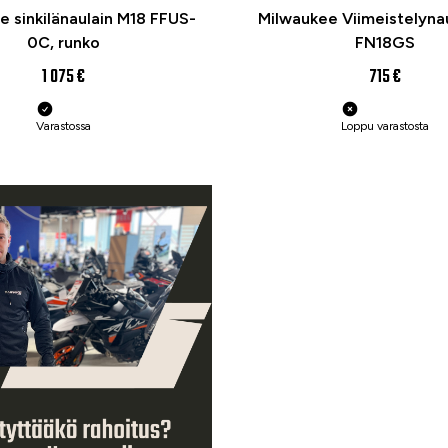
e sinkilänaulain M18 FFUS-
Milwaukee Viimeistelyna
0C, runko
FN18GS
1 075 €
715 €
Varastossa
Loppu varastosta