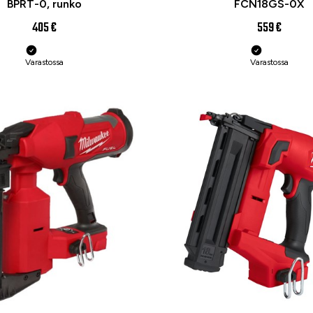
BPRT-0, runko
FCN18GS-0X
405 €
559 €
Varastossa
Varastossa