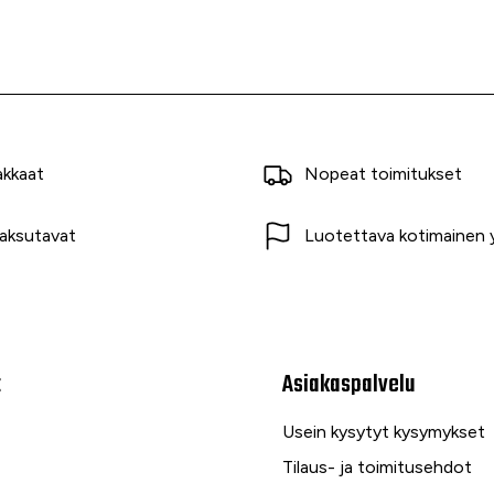
akkaat
Nopeat toimitukset
aksutavat
Luotettava kotimainen y
t
Asiakaspalvelu
Usein kysytyt kysymykset
Tilaus- ja toimitusehdot