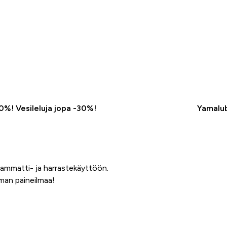
50%! Vesileluja jopa -30%!
Yamalub
ammatti- ja harrastekäyttöön.
lman paineilmaa!