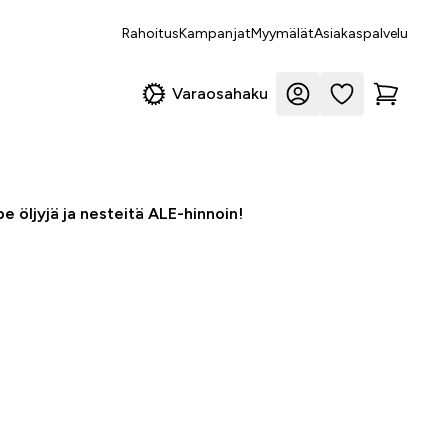
Rahoitus
Kampanjat
Myymälät
Asiakaspalvelu
Varaosahaku
e öljyjä ja nesteitä ALE-hinnoin!