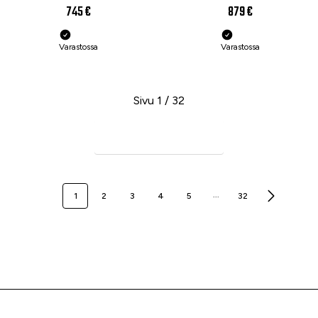
745 €
879 €
Varastossa
Varastossa
Sivu 1 / 32
Seuraava sivu
...
1
2
3
4
5
32