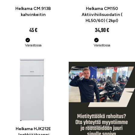
Helkama CM.913B
Helkama CM150
kahvinkeitin
Aktiivihiilisuodatin (
HL50/60) ( 2kpl)
45 €
34,90 €
Varastossa
Varastossa
Helkama HJK212E
Jenkkijääkaappi