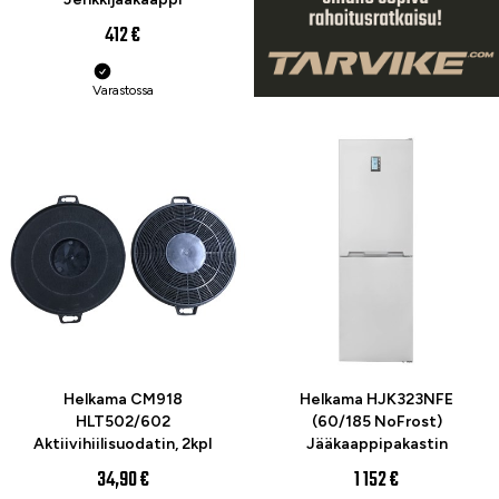
412 €
Varastossa
Helkama CM918
Helkama HJK323NFE
HLT502/602
(60/185 NoFrost)
Aktiivihiilisuodatin, 2kpl
Jääkaappipakastin
34,90 €
1 152 €