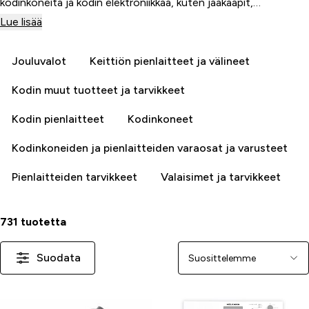
kodinkoneita ja kodin elektroniikkaa, kuten jääkaapit,
pyykinpesukoneet ja mikroaaltouunit. Laadukkaat kodin
Lue lisää
tuotteet tekevät arjesta sujuvampaa ja kodista
viihtyisämmän.
Jouluvalot
Keittiön pienlaitteet ja välineet
Kodin muut tuotteet ja tarvikkeet
Kodin pienlaitteet
Kodinkoneet
Kodinkoneiden ja pienlaitteiden varaosat ja varusteet
Pienlaitteiden tarvikkeet
Valaisimet ja tarvikkeet
731 tuotetta
Suodata
Järjestä