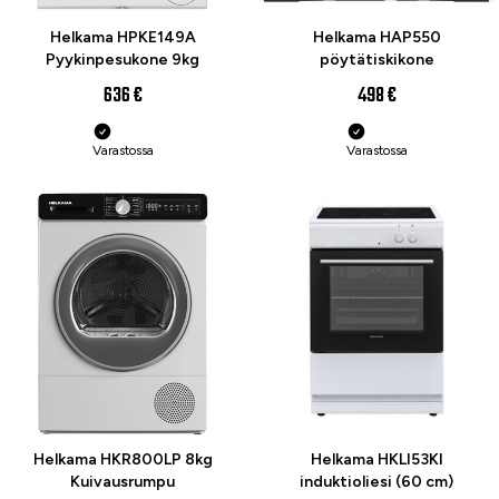
Helkama HPKE149A
Helkama HAP550
Pyykinpesukone 9kg
pöytätiskikone
636 €
498 €
Varastossa
Varastossa
Helkama HKR800LP 8kg
Helkama HKLI53KI
Kuivausrumpu
induktioliesi (60 cm)