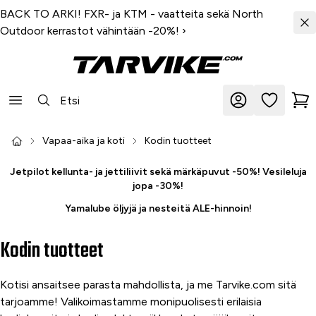
BACK TO ARKI! FXR- ja KTM - vaatteita sekä North
Outdoor kerrastot vähintään -20%!
›
Vapaa-aika ja koti
Kodin tuotteet
Jetpilot kellunta- ja jettiliivit sekä märkäpuvut -50%! Vesileluja
jopa -30%!
Yamalube öljyjä ja nesteitä ALE-hinnoin!
Kodin tuotteet
Kotisi ansaitsee parasta mahdollista, ja me Tarvike.com sitä
tarjoamme! Valikoimastamme monipuolisesti erilaisia