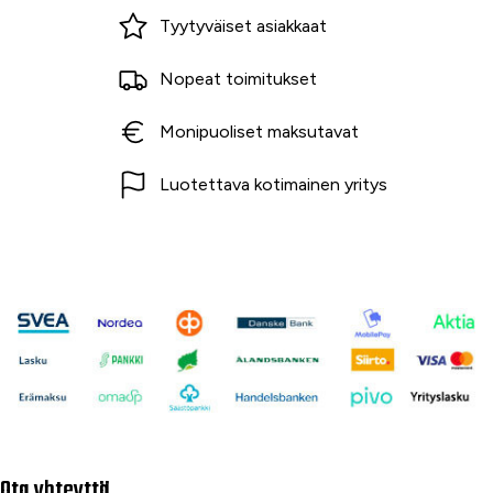
Miksi ostaa Tarvikekeskuksesta?
Tyytyväiset asiakkaat
Nopeat toimitukset
Monipuoliset maksutavat
Luotettava kotimainen yritys
Ota yhteyttä