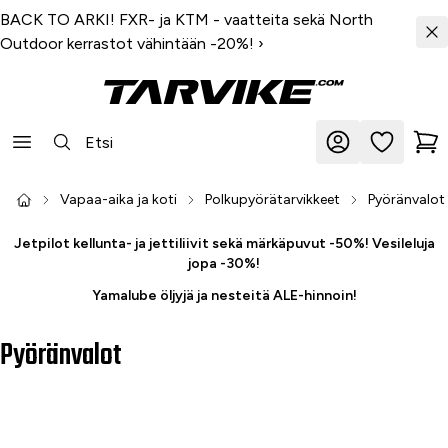
BACK TO ARKI! FXR- ja KTM - vaatteita sekä North
Outdoor kerrastot vähintään -20%!
›
Vapaa-aika ja koti
Polkupyörätarvikkeet
Pyöränvalot
Jetpilot kellunta- ja jettiliivit sekä märkäpuvut -50%! Vesileluja
jopa -30%!
Yamalube öljyjä ja nesteitä ALE-hinnoin!
Pyöränvalot