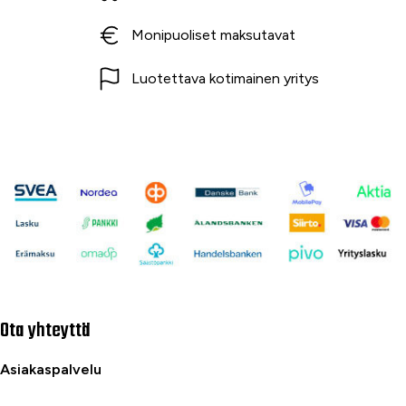
Monipuoliset maksutavat
Luotettava kotimainen yritys
Ota yhteyttä
Asiakaspalvelu
040 716 7228