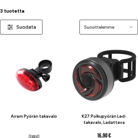
3 tuotetta
Suodata
Järjestä
-23 %
Airam Pyörän takavalo
K27 Polkupyörän Led-
takavalo, Ladattava
2 €
16,90 €
(2,60 €)