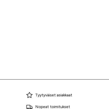
Miksi ostaa Tarvikekeskuksesta?
Tyytyväiset asiakkaat
Nopeat toimitukset