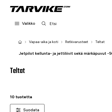
Valikko
Vapaa-aika ja koti
Retkivarusteet
Teltat
Jetpilot kellunta- ja jettiliivit sekä märkäpuvut -
Teltat
10 tuotetta
Suodata