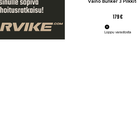
Väinö Bunker 3 Pilkkit
179 €
Loppu varastosta