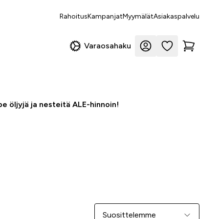
Rahoitus
Kampanjat
Myymälät
Asiakaspalvelu
Varaosahaku
e öljyjä ja nesteitä ALE-hinnoin!
Järjestä