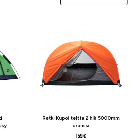
i
Retki Kupoliteltta 2 hlä 5000mm
asy
oranssi
159 €