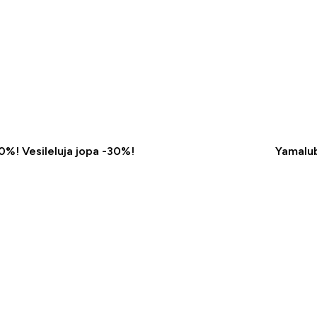
50%! Vesileluja jopa -30%!
Yamalub