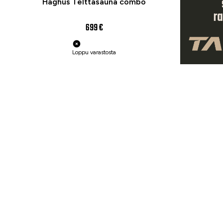
Haghus Telttasauna combo
699 €
Loppu varastosta