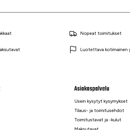
akkaat
Nopeat toimitukset
aksutavat
Luotettava kotimainen y
t
Asiakaspalvelu
Usein kysytyt kysymykset
Tilaus- ja toimitusehdot
Toimitustavat ja -kulut
Maksutavat