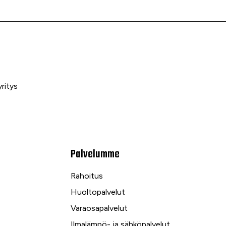
ritys
Palvelumme
Rahoitus
Huoltopalvelut
Varaosapalvelut
Ilmalämpö- ja sähköpalvelut