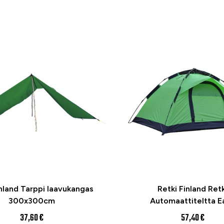
inland Tarppi laavukangas
Retki Finland Retk
300x300cm
Automaattiteltta E
37,60 €
57,40 €