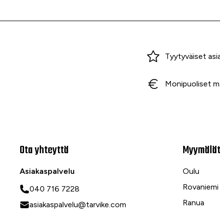
Miksi ostaa Tarvikekeskuksesta?
Tyytyväiset asi
Monipuoliset m
Ota yhteyttä
Myymälä
Asiakaspalvelu
Oulu
Rovaniemi
040 716 7228
Ranua
asiakaspalvelu@tarvike.com