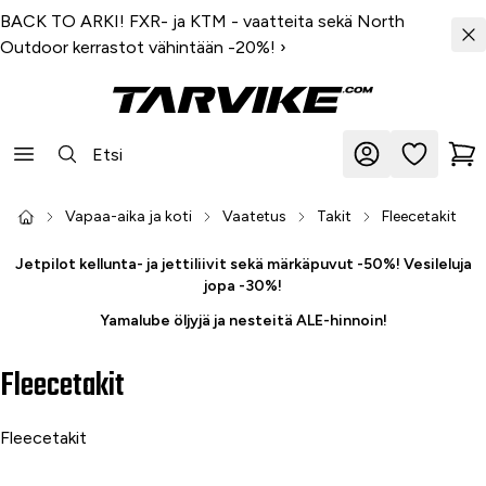
BACK TO ARKI! FXR- ja KTM - vaatteita sekä North
Outdoor kerrastot vähintään -20%!
›
Vapaa-aika ja koti
Vaatetus
Takit
Fleecetakit
Jetpilot kellunta- ja jettiliivit sekä märkäpuvut -50%! Vesileluja
jopa -30%!
Yamalube öljyjä ja nesteitä ALE-hinnoin!
Fleecetakit
Fleecetakit