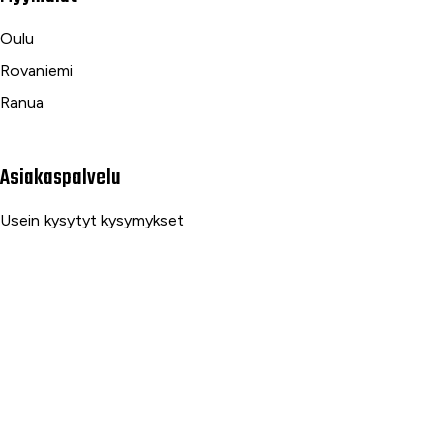
Oulu
Rovaniemi
Ranua
Asiakaspalvelu
Usein kysytyt kysymykset
Tilaus- ja toimitusehdot
Toimitustavat ja -kulut
Maksutavat
Palautus, reklamaatio ja takuu
Tietosuojaseloste