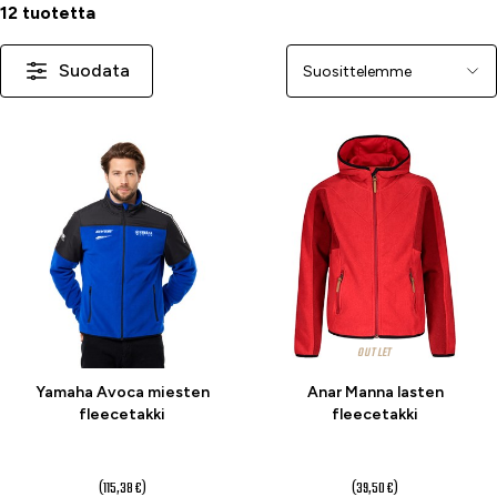
12 tuotetta
Suodata
Järjestä
-30 %
-60 %
OUTLET
Yamaha Avoca miesten
Anar Manna lasten
fleecetakki
fleecetakki
80,77 €
15,80 €
alk.
(115,38 €)
(39,50 €)