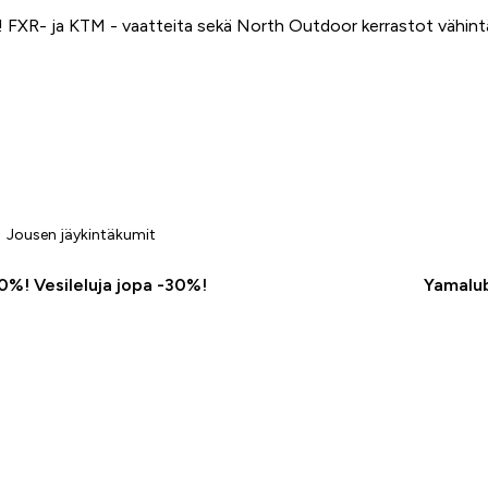
FXR- ja KTM - vaatteita sekä North Outdoor kerrastot vähin
Jousen jäykintäkumit
50%! Vesileluja jopa -30%!
Yamalub