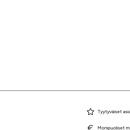
Miksi ostaa Tarvikekeskuksesta?
Tyytyväiset asi
Monipuoliset m