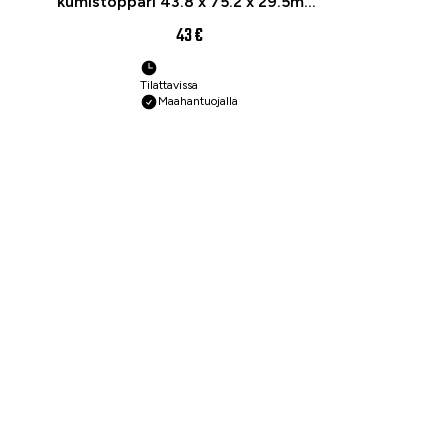
kumistoppari 43.8 x 75.2 x 29.5mm,
2pcs
43 €
Tilattavissa
Maahantuojalla