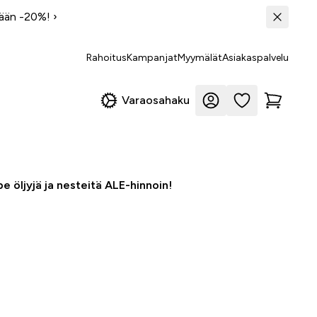
tään -20%!
›
Rahoitus
Kampanjat
Myymälät
Asiakaspalvelu
Varaosahaku
e öljyjä ja nesteitä ALE-hinnoin!