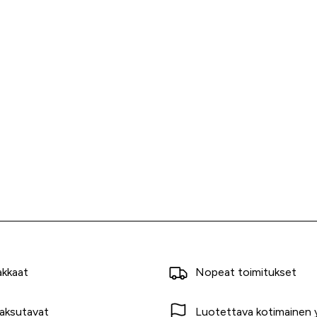
akkaat
Nopeat toimitukset
aksutavat
Luotettava kotimainen y