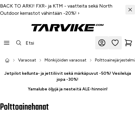
BACK TO ARKI! FXR- ja KTM - vaatteita sekä North
Outdoor kerrastot vähintään -20%!
›
Varaosat
Mönkijöiden varaosat
Polttoainejärjestelm
Jetpilot kellunta- ja jettiliivit sekä märkäpuvut -50%! Vesileluja
jopa -30%!
Yamalube öljyjä ja nesteitä ALE-hinnoin!
Polttoainehanat