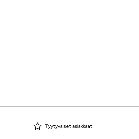
Miksi ostaa Tarvikekeskuksesta?
Tyytyväiset asiakkaat