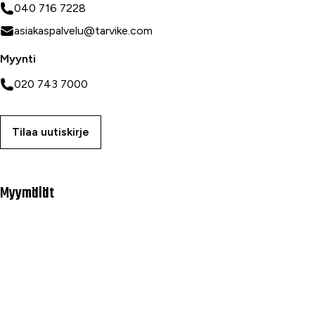
040 716 7228
asiakaspalvelu@tarvike.com
Myynti
020 743 7000
Tilaa uutiskirje
Myymälät
Oulu
Rovaniemi
Ranua