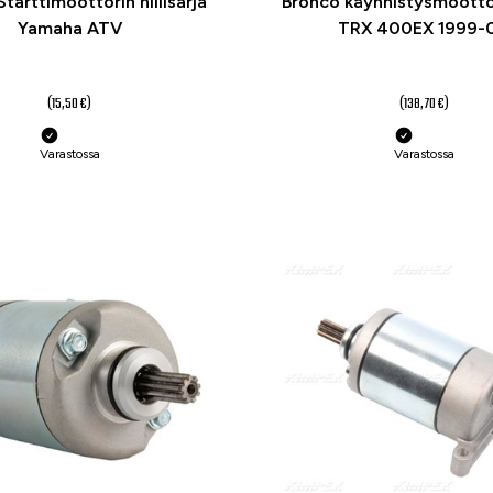
tarttimoottorin hiilisarja
Bronco käynnistysmootto
Yamaha ATV
TRX 400EX 1999-
11,60 €
104 €
(15,50 €)
(138,70 €)
Varastossa
Varastossa