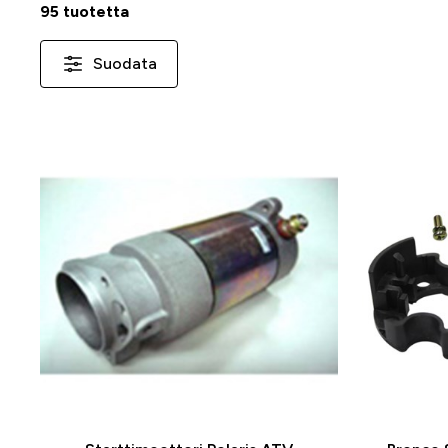
95 tuotetta
Suodata
-25 %