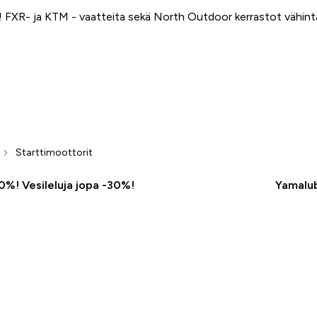
FXR- ja KTM - vaatteita sekä North Outdoor kerrastot vähin
Starttimoottorit
50%! Vesileluja jopa -30%!
Yamalub