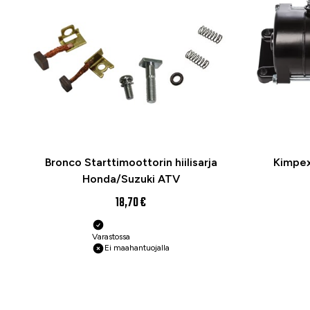
Bronco Starttimoottorin hiilisarja
Kimpex
Honda/Suzuki ATV
18,70 €
Varastossa
Ei maahantuojalla