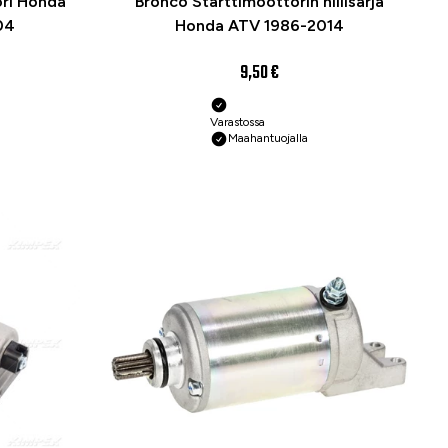
ri Honda
Bronco Starttimoottorin hiilisarja
04
Honda ATV 1986-2014
9,50 €
Varastossa
Maahantuojalla