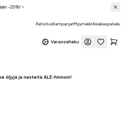
tään -20%!
›
Rahoitus
Kampanjat
Myymälät
Asiakaspalvelu
Varaosahaku
e öljyjä ja nesteitä ALE-hinnoin!