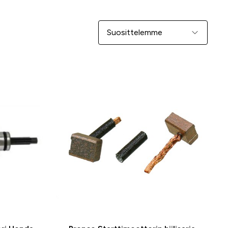
Järjestä
-25 %