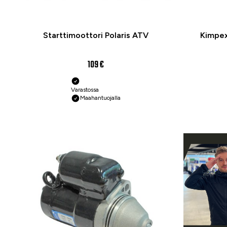
Starttimoottori Polaris ATV
Kimpex
109 €
Varastossa
Maahantuojalla