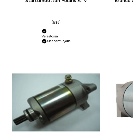
Starttimoottori Polaris ATV
Bronco S
104,20 €
(139 €)
Varastossa
Maahantuojalla