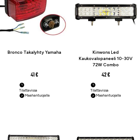
Bronco Takalyhty Yamaha
Kinwons Led
Kaukovalopaneeli 10-30V
72W Combo
41 €
42 €
Tilattavissa
Tilattavissa
Maahantuojalla
Maahantuojalla