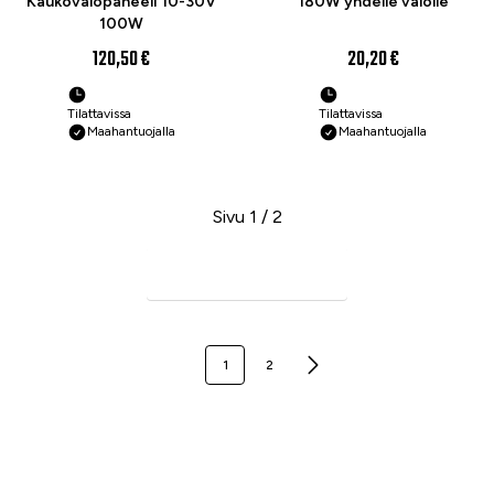
Kaukovalopaneeli 10-30V
180W yhdelle valolle
100W
120,50 €
20,20 €
Tilattavissa
Tilattavissa
Maahantuojalla
Maahantuojalla
Sivu 1 / 2
Seuraava sivu
1
2