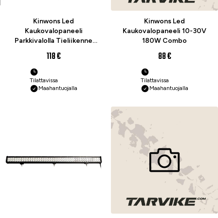
Kinwons Led
Kinwons Led
Kaukovalopaneeli
Kaukovalopaneeli 10-30V
Parkkivalolla Tieliikenne
180W Combo
Hyv. 60W
118 €
88 €
Tilattavissa
Tilattavissa
Maahantuojalla
Maahantuojalla