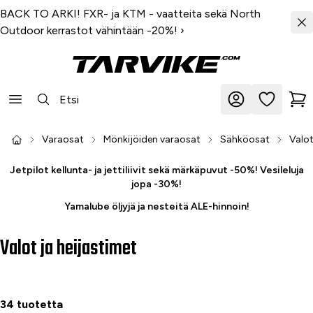
BACK TO ARKI! FXR- ja KTM - vaatteita sekä North
Outdoor kerrastot vähintään -20%!
›
Varaosat
Mönkijöiden varaosat
Sähköosat
Valot
Jetpilot kellunta- ja jettiliivit sekä märkäpuvut -50%! Vesileluja
jopa -30%!
Yamalube öljyjä ja nesteitä ALE-hinnoin!
Valot ja heijastimet
34 tuotetta