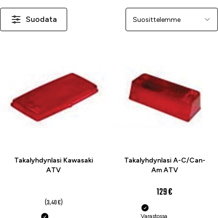
Suodata
Järjestä
-26 %
Takalyhdynlasi Kawasaki
Takalyhdynlasi A-C/Can-
ATV
Am ATV
2,50 €
129 €
(3,40 €)
Varastossa