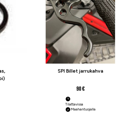
as,
SPI Billet jarrukahva
pi)
90 €
Tilattavissa
Maahantuojalla