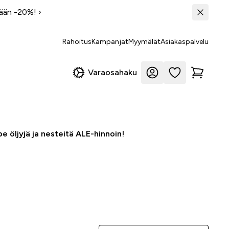
tään -20%!
›
Rahoitus
Kampanjat
Myymälät
Asiakaspalvelu
Varaosahaku
e öljyjä ja nesteitä ALE-hinnoin!