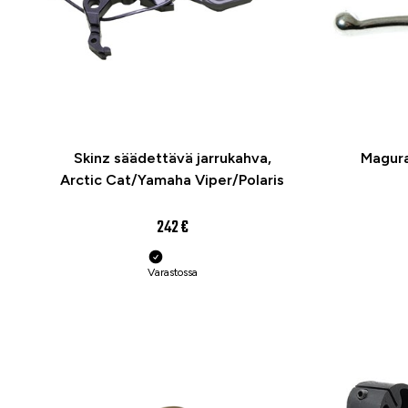
Skinz säädettävä jarrukahva,
Magura 
Arctic Cat/Yamaha Viper/Polaris
242 €
Varastossa