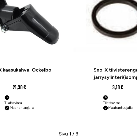
X kaasukahva, Ockelbo
Sno-X tiivistereng
jarrysylinteri(isom
21,30 €
3,10 €
Tilattavissa
Tilattavissa
Maahantuojalla
Maahantuojalla
Sivu 1 / 3