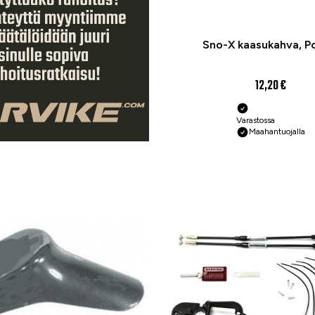
Sno-X kaasukahva, Po
12,20 €
Varastossa
Maahantuojalla