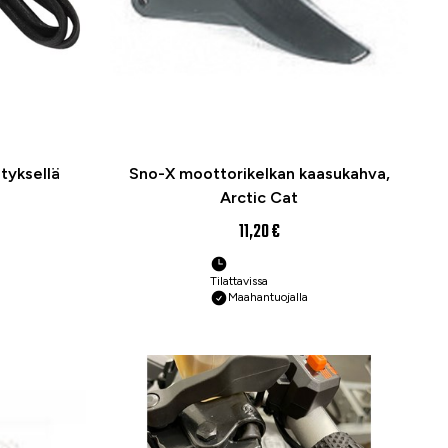
tyksellä
Sno-X moottorikelkan kaasukahva,
Arctic Cat
11,20 €
Tilattavissa
Maahantuojalla