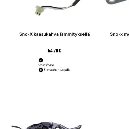
Sno-X kaasukahva lämmityksellä
Sno-x mo
54,70 €
Varastossa
Ei maahantuojalla