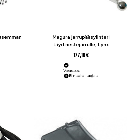
 vasemman
Magura jarrupääsylinteri
täyd.nestejarrulle, Lynx
177,10 €
Varastossa
Ei maahantuojalla