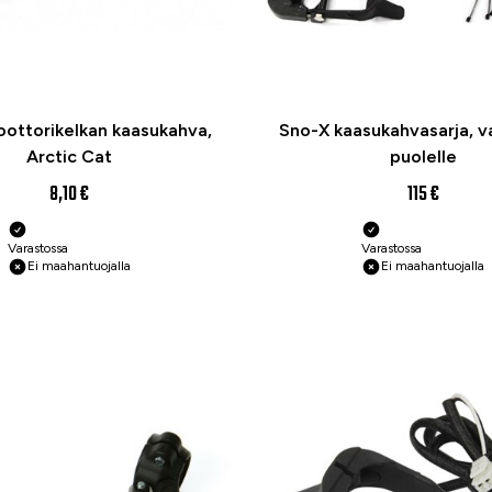
ottorikelkan kaasukahva,
Sno-X kaasukahvasarja,
Arctic Cat
puolelle
8,10 €
115 €
Varastossa
Varastossa
Ei maahantuojalla
Ei maahantuojalla