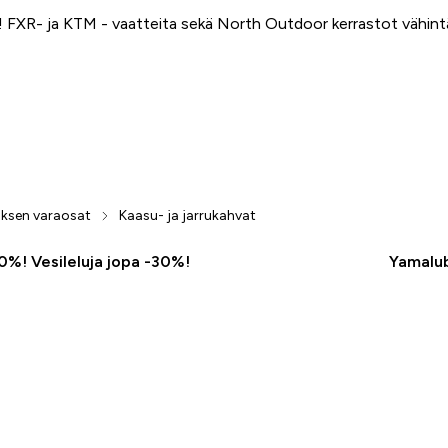
FXR- ja KTM - vaatteita sekä North Outdoor kerrastot vähin
ksen varaosat
Kaasu- ja jarrukahvat
50%! Vesileluja jopa -30%!
Yamalub