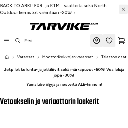
BACK TO ARKI! FXR- ja KTM - vaatteita sekä North
Outdoor kerrastot vähintään -20%!
›
Varaosat
Moottorikelkkojen varaosat
Telaston osat
Jetpilot kellunta- ja jettiliivit sekä märkäpuvut -50%! Vesileluja
jopa -30%!
Yamalube öljyjä ja nesteitä ALE-hinnoin!
Vetoakselin ja variaattorin laakerit