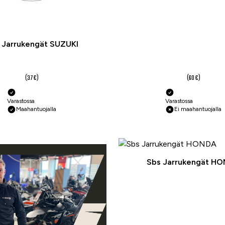
 Jarrukengät SUZUKI
27,70 €
45 €
(37 €)
(60 €)
Varastossa
Varastossa
Maahantuojalla
Ei maahantuojalla
Sbs Jarrukengät H