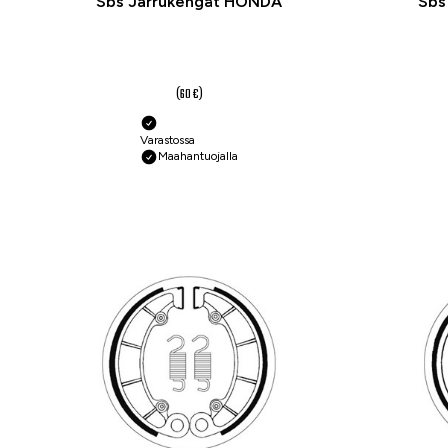
Sbs Jarrukengät HONDA
Sbs
45 €
(60 €)
Varastossa
Maahantuojalla
-25 %