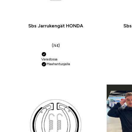
Sbs Jarrukengät HONDA
Sbs
55,50 €
(74 €)
Varastossa
Maahantuojalla