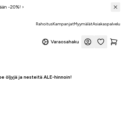
tään -20%!
›
Rahoitus
Kampanjat
Myymälät
Asiakaspalvelu
Varaosahaku
e öljyjä ja nesteitä ALE-hinnoin!