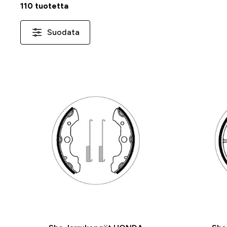
110 tuotetta
Suodata
-25 %