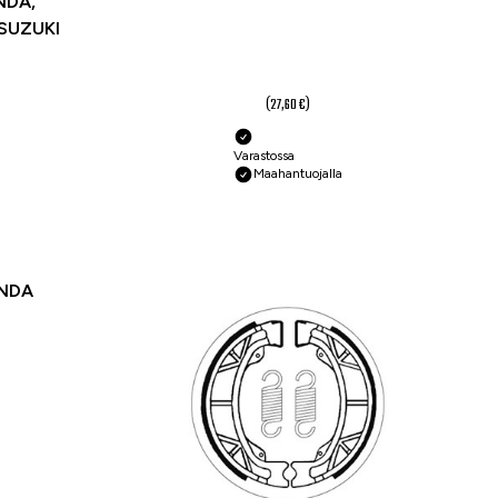
NDA,
SUZUKI
20,70 €
(27,60 €)
Varastossa
Maahantuojalla
-25 %
ONDA