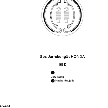
Sbs Jarrukengät HONDA
60 €
Varastossa
Maahantuojalla
ASAKI