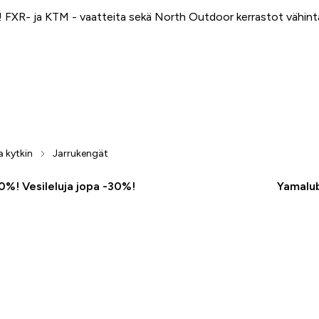
FXR- ja KTM - vaatteita sekä North Outdoor kerrastot vähin
a kytkin
Jarrukengät
50%! Vesileluja jopa -30%!
Yamalub