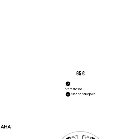
65 €
Varastossa
Maahantuojalla
MAHA