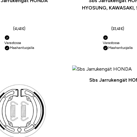
 Jarrukengät HONDA
Sbs Jarrukengät HO
HYOSUNG, KAWASAKI, 
31 €
24,30 €
(41,40 €)
(32,40 €)
Varastossa
Varastossa
Maahantuojalla
Maahantuojalla
-25 %
Sbs Jarrukengät H