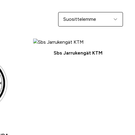
Järjestä
-25 %
-25 %
Sbs Jarrukengät KTM