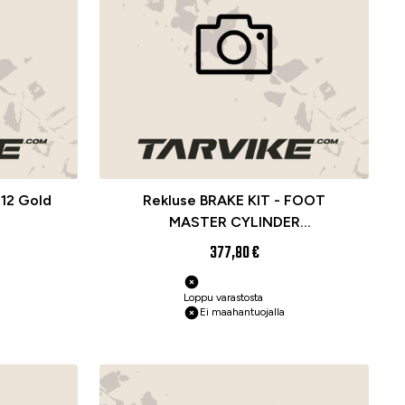
12 Gold
Rekluse BRAKE KIT - FOOT
MASTER CYLINDER
KTM250/300SX/EXC '13-24
377,80 €
Loppu varastosta
Ei maahantuojalla