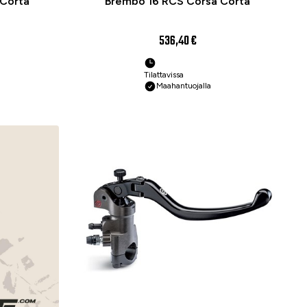
 Corta
Brembo 16 RCS Corsa Corta
536,40 €
Tilattavissa
Maahantuojalla