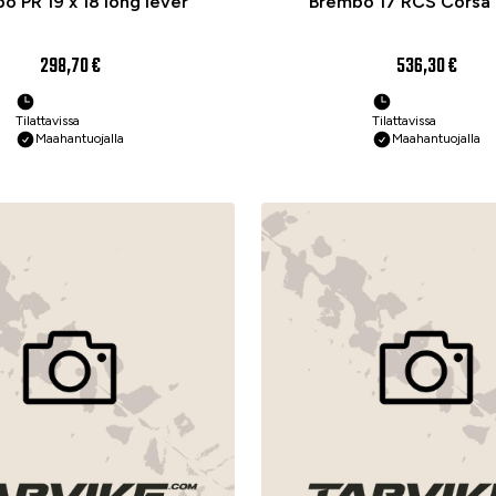
o PR 19 x 18 long lever
Brembo 17 RCS Corsa
298,70 €
536,30 €
Tilattavissa
Tilattavissa
Maahantuojalla
Maahantuojalla