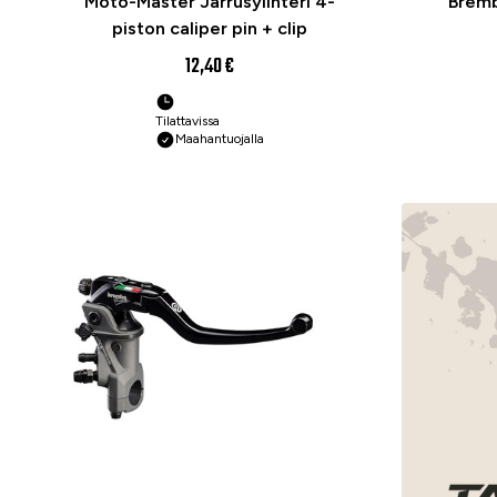
Moto-Master Jarrusylinteri 4-
Bremb
piston caliper pin + clip
12,40 €
Tilattavissa
Maahantuojalla