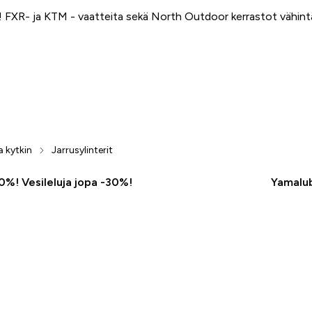
FXR- ja KTM - vaatteita sekä North Outdoor kerrastot vähin
a kytkin
Jarrusylinterit
50%! Vesileluja jopa -30%!
Yamalub