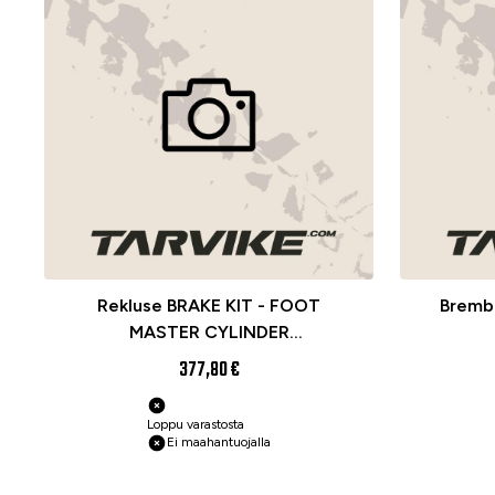
Rekluse BRAKE KIT - FOOT
Brembo
MASTER CYLINDER
KTM250/300XC/XC-W '14-24
377,80 €
Loppu varastosta
Ei maahantuojalla