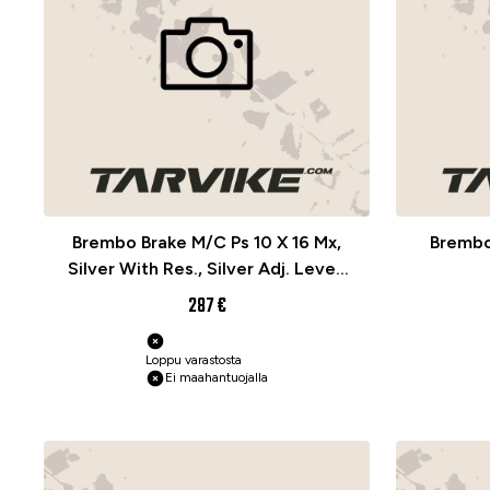
Brembo Brake M/C Ps 10 X 16 Mx,
Brembo
Silver With Res., Silver Adj. Lever,
Rubber Prot
287 €
Loppu varastosta
Ei maahantuojalla