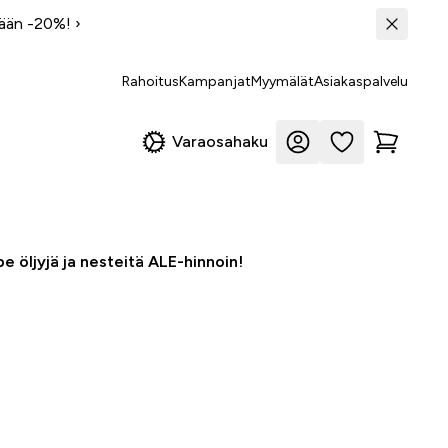
tään -20%!
›
Rahoitus
Kampanjat
Myymälät
Asiakaspalvelu
Varaosahaku
e öljyjä ja nesteitä ALE-hinnoin!