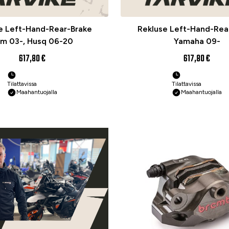
e Left-Hand-Rear-Brake
Rekluse Left-Hand-Rea
m 03-, Husq 06-20
Yamaha 09-
617,80 €
617,80 €
Tilattavissa
Tilattavissa
Maahantuojalla
Maahantuojalla