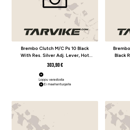
Brembo Clutch M/C Ps 10 Black
Brembo
With Res. Silver Adj. Lever, Hot
Black 
Start
303,90 €
Loppu varastosta
Ei maahantuojalla