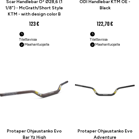
Scar Handlebar O² Ø28,6 (1
ODI Handlebar KTM OE -
1/8") - McGrath/Short Style
Black
KTM - with design color B
123 €
122,70 €
Tilattavissa
Tilattavissa
Maahantuojalla
Maahantuojalla
Protaper Ohjaustanko Evo
Protaper Ohjaustanko Evo
Bar Yz High
Adventure