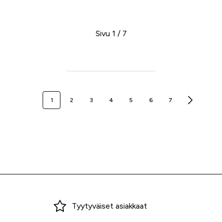
Sivu 1 / 7
Seuraava sivu
1
2
3
4
5
6
7
Miksi ostaa Tarvikekeskuksesta?
Tyytyväiset asiakkaat