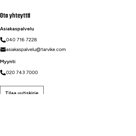
Ota yhteyttä
Asiakaspalvelu
040 716 7228
asiakaspalvelu@tarvike.com
Myynti
020 743 7000
Tilaa uutiskirje
Myymälät
Oulu