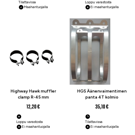
Tilattavissa
Loppu varastosta
Maahantuojalla
Ei maahantuojalla
Highway Hawk muffler
HGS Äänenvaimentimen
clamp R-45 mm
panta 4T kolmio
12,20 €
35,10 €
Loppu varastosta
Tilattavissa
Ei maahantuojalla
Ei maahantuojalla