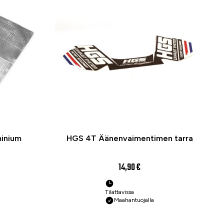
inium
HGS 4T Äänenvaimentimen tarra
14,90 €
Tilattavissa
Maahantuojalla