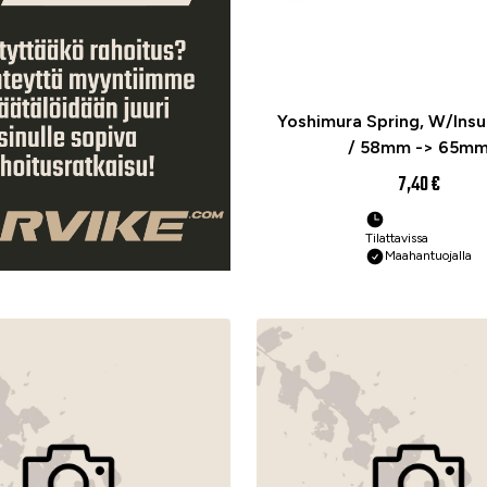
Yoshimura Spring, W/Insul
/ 58mm -> 65m
7,40 €
Tilattavissa
Maahantuojalla