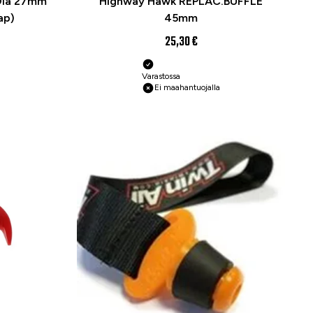
 Dia 27mm
Highway Hawk REPLAC.BUFFLE
ap)
45mm
25,30 €
Varastossa
Ei maahantuojalla