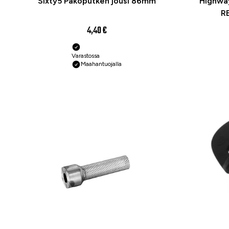
Sixty5 Pakoputken jousi 86mm
Highwa
R
4,40 €
Varastossa
Maahantuojalla