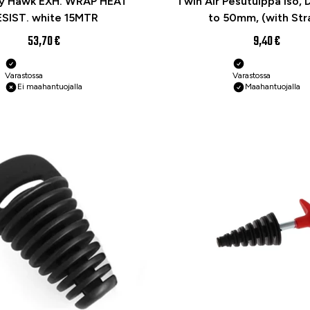
y Hawk EXH. WRAP HEAT
Twin Air Pesutulppa iso,
ESIST. white 15MTR
to 50mm, (with Str
53,70 €
9,40 €
Varastossa
Varastossa
Ei maahantuojalla
Maahantuojalla