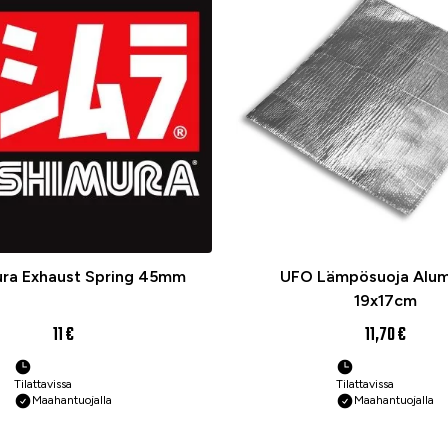
ra Exhaust Spring 45mm
UFO Lämpösuoja Alum
19x17cm
11 €
11,70 €
Tilattavissa
Tilattavissa
Maahantuojalla
Maahantuojalla