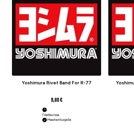
Yoshimura Rivet Band For R-77
Yoshimu
9,80 €
Tilattavissa
Maahantuojalla