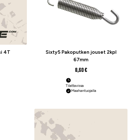
i 4T
Sixty5 Pakoputken jouset 2kpl
67mm
8,60 €
Tilattavissa
Maahantuojalla