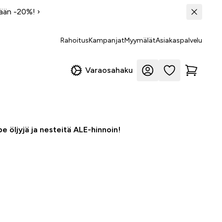
tään -20%!
›
Rahoitus
Kampanjat
Myymälät
Asiakaspalvelu
Varaosahaku
e öljyjä ja nesteitä ALE-hinnoin!