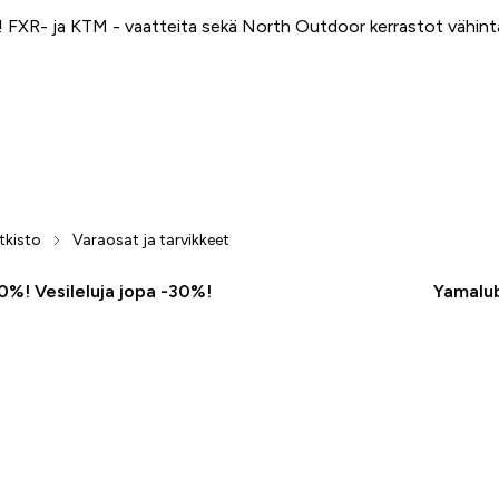
FXR- ja KTM - vaatteita sekä North Outdoor kerrastot vähin
tkisto
Varaosat ja tarvikkeet
50%! Vesileluja jopa -30%!
Yamalub