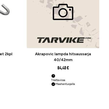
et 2kpl
Akrapovic lampda hitsaussarja
40/42mm
84,40 €
Tilattavissa
Maahantuojalla