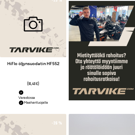
-25 %
HiFlo öljynsuodatin HF552
7,80 €
(10,40 €)
Varastossa
Maahantuojalla
-26 %