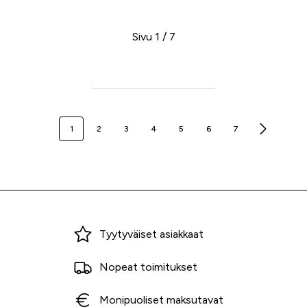
Sivu 1 / 7
Seuraava sivu
1
2
3
4
5
6
7
Miksi ostaa Tarvikekeskuksesta?
Tyytyväiset asiakkaat
Nopeat toimitukset
Monipuoliset maksutavat