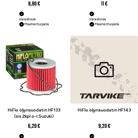
9,90 €
11 €
Varastossa
Varastossa
Maahantuojalla
Maahantuojalla
HiFlo öljynsuodatin HF133
HiFlo öljynsuodatin HF143
(sis.2kpl o-r.Suzuki)
6,20 €
9,20 €