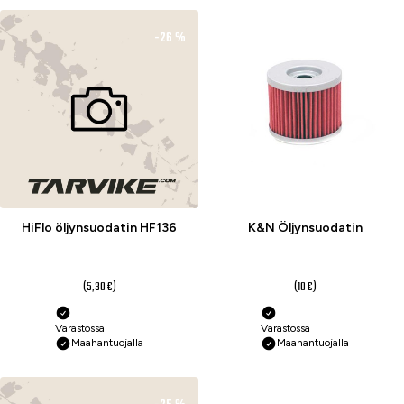
-26 %
-25 %
HiFlo öljynsuodatin HF136
K&N Öljynsuodatin
3,90 €
7,50 €
(5,30 €)
(10 €)
Varastossa
Varastossa
Maahantuojalla
Maahantuojalla