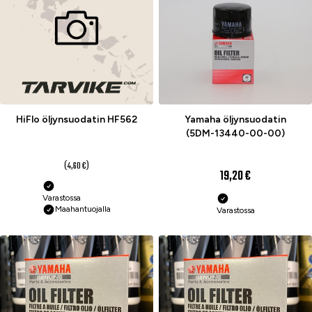
HiFlo öljynsuodatin HF562
Yamaha öljynsuodatin
(5DM-13440-00-00)
3,40 €
(4,60 €)
19,20 €
Varastossa
Maahantuojalla
Varastossa