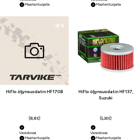
Maahantuojalla
Maahantuojalla
-26 %
-26 %
HiFlo öljynsuodatin HF170B
HiFlo öljynsuodatin HF137,
Suzuki
7,50 €
3,90 €
(10,10 €)
(5,30 €)
Varastossa
Varastossa
Maahantuojalla
Maahantuojalla