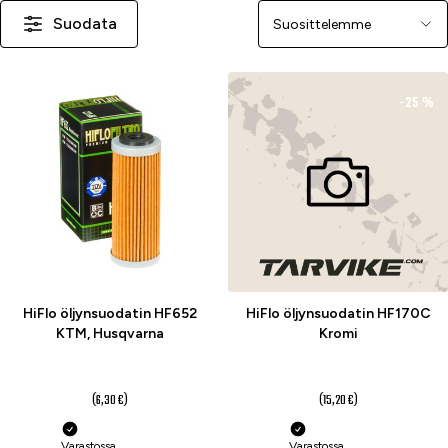
Suodata
Järjestä
-25 %
-25 %
HiFlo öljynsuodatin HF652
HiFlo öljynsuodatin HF170C
KTM, Husqvarna
Kromi
4,70 €
11,40 €
(6,30 €)
(15,20 €)
Varastossa
Varastossa