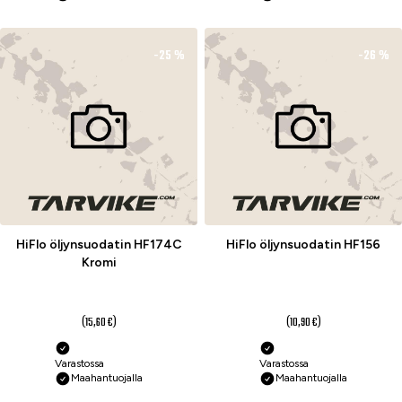
-25 %
-26 %
HiFlo öljynsuodatin HF174C
HiFlo öljynsuodatin HF156
Kromi
11,70 €
8,10 €
(15,60 €)
(10,90 €)
Varastossa
Varastossa
Maahantuojalla
Maahantuojalla