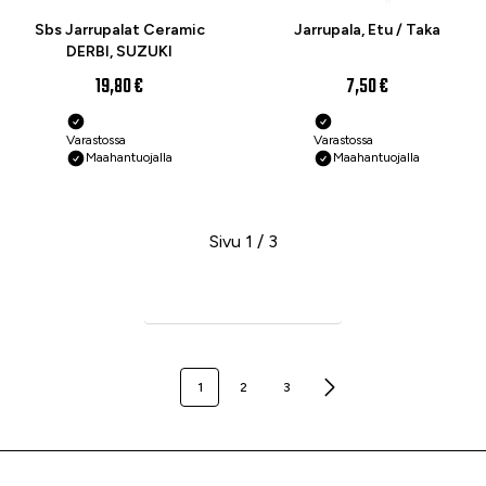
Sbs Jarrupalat Ceramic
Jarrupala, Etu / Taka
DERBI, SUZUKI
19,80 €
7,50 €
Varastossa
Varastossa
Maahantuojalla
Maahantuojalla
Sivu 1 / 3
Seuraava sivu
1
2
3