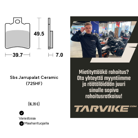
-25 %
Sbs Jarrupalat Ceramic
(725HF)
12,10 €
(16,20 €)
Varastossa
Maahantuojalla