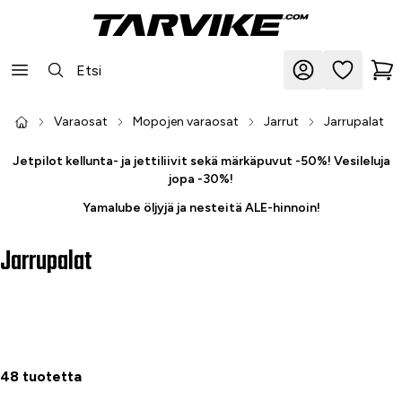
Varaosat
Mopojen varaosat
Jarrut
Jarrupalat
Jetpilot kellunta- ja jettiliivit sekä märkäpuvut -50%! Vesileluja
jopa -30%!
Yamalube öljyjä ja nesteitä ALE-hinnoin!
Jarrupalat
48 tuotetta