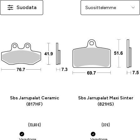
Suodata
Järjestä
-25 %
-25 %
Sbs Jarrupalat Ceramic
Sbs Jarrupalat Maxi Sinter
(817HF)
(821HS)
17,70 €
24 €
(23,60 €)
(32 €)
Varastossa
Varastossa