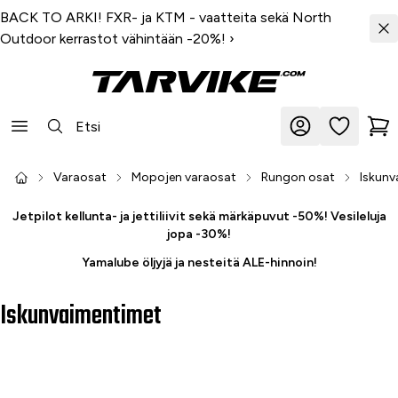
BACK TO ARKI! FXR- ja KTM - vaatteita sekä North
Outdoor kerrastot vähintään -20%!
›
Varaosat
Mopojen varaosat
Rungon osat
Iskunv
Jetpilot kellunta- ja jettiliivit sekä märkäpuvut -50%! Vesileluja
jopa -30%!
Yamalube öljyjä ja nesteitä ALE-hinnoin!
Iskunvaimentimet