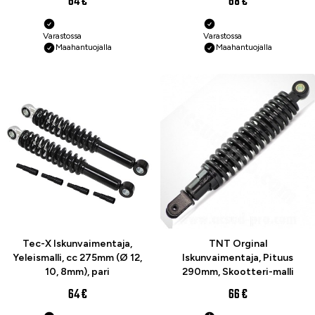
64 €
68 €
Varastossa
Varastossa
Maahantuojalla
Maahantuojalla
Tec-X Iskunvaimentaja,
TNT Orginal
Yeleismalli, cc 275mm (Ø 12,
Iskunvaimentaja, Pituus
10, 8mm), pari
290mm, Skootteri-malli
64 €
66 €