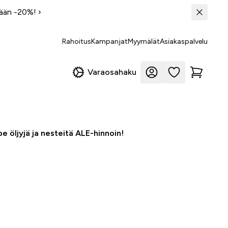
tään -20%!
›
Rahoitus
Kampanjat
Myymälät
Asiakaspalvelu
Varaosahaku
e öljyjä ja nesteitä ALE-hinnoin!