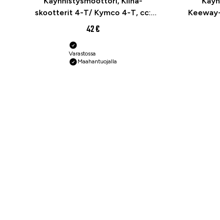
Käynnistysmoottori, Kiina-
Käyn
skootterit 4-T/ Kymco 4-T, cc:
Keeway-
70mm / 10-hammasta
42 €
Varastossa
Maahantuojalla