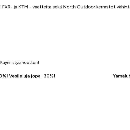
FXR- ja KTM - vaatteita sekä North Outdoor kerrastot vähin
Käynnistysmoottorit
50%! Vesileluja jopa -30%!
Yamalub