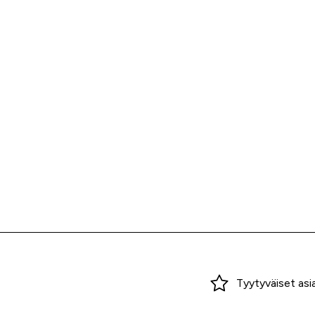
Miksi ostaa Tarvikekeskuksesta?
Tyytyväiset asi