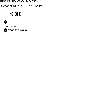
nistysmoottori, CPI- /
skootterit 2-T, cc: 65mm
/ 9-hammasta
46,50 €
Tilattavissa
Maahantuojalla