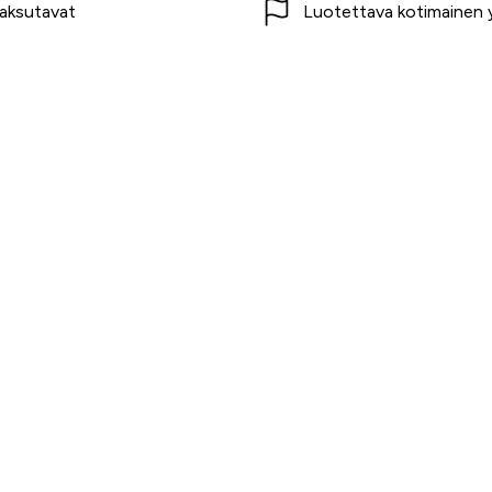
aksutavat
Luotettava kotimainen y
t
Asiakaspalvelu
Usein kysytyt kysymykset
Tilaus- ja toimitusehdot
Toimitustavat ja -kulut
Maksutavat
Palautus, reklamaatio ja ta
Tietosuojaseloste